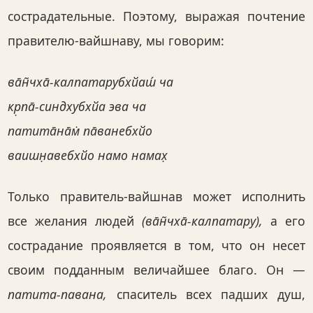
сострадательные. Поэтому, выражая почтение
правителю-вайшнаву, мы говорим:
ва̄н̃чха̄-калпатарубхйаш́ ча
кр̣па̄-синдхубхйа эва ча
патита̄на̄м̇ па̄ванебхйо
ваишн̣авебхйо намо намах̣
Только правитель-вайшнав может исполнить
все желания людей
(ва̄н̃чха̄-калпатару),
а его
сострадание проявляется в том, что он несет
своим подданным величайшее благо. Он —
патита-павана,
спаситель всех падших душ,