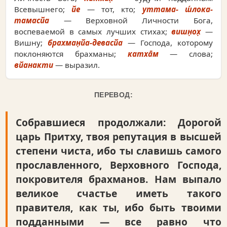
Всевышнего;
йе
— тот, кто;
уттама- ш́лока-
тамасйа
— Верховной Личности Бога,
воспеваемой в самых лучших стихах;
вишн̣ох̣
—
Вишну;
брахман̣йа-девасйа
— Господа, которому
поклоняются брахманы;
катха̄м
— слова;
вйанакти
— выразил.
ПЕРЕВОД:
Собравшиеся продолжали: Дорогой
царь Притху, твоя репутация в высшей
степени чиста, ибо ты славишь самого
прославленного, Верховного Господа,
покровителя брахманов. Нам выпало
великое счастье иметь такого
правителя, как ты, ибо быть твоими
подданными — все равно что