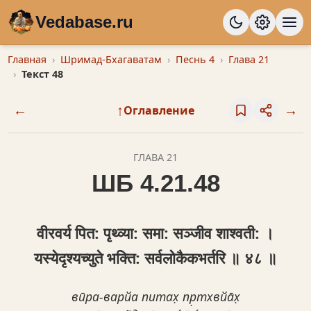
Vedabase.ru
Главная
Шримад-Бхагаватам
Песнь 4
Глава 21
Текст 48
←
↑
→
Оглавление
ГЛАВА 21
ШБ 4.21.48
वीरवर्य पित: पृथ्व्या: समा: सञ्जीव शाश्वती: ।
यस्येद‍ृश्यच्युते भक्ति: सर्वलोकैकभर्तरि ॥ ४८ ॥
вӣра-варйа питах̣ пр̣тхвйа̄х̣