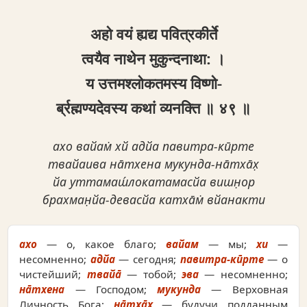
अहो वयं ह्यद्य पवित्रकीर्ते
त्वयैव नाथेन मुकुन्दनाथा: ।
य उत्तमश्लोकतमस्य विष्णो-
र्ब्रह्मण्यदेवस्य कथां व्यनक्ति ॥ ४९ ॥
ахо вайам̇ хй адйа павитра-кӣрте
твайаива на̄тхена мукунда-на̄тха̄х̣
йа уттамаш́локатамасйа вишн̣ор
брахман̣йа-девасйа катха̄м̇ вйанакти
ахо
— о, какое благо;
вайам
— мы;
хи
—
несомненно;
адйа
— сегодня;
павитра-кӣрте
— о
чистейший;
твайа̄
— тобой;
эва
— несомненно;
на̄тхена
— Господом;
мукунда
— Верховная
Личность Бога;
на̄тха̄х̣
— будучи подданным