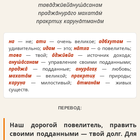
тава̄джӣвйа̄нуш́а̄санам
праджа̄нура̄го махата̄м̇
пракр̣тих̣ карун̣а̄тмана̄м
на
— не;
ати
— очень великое;
адбхутам
—
удивительно;
идам
— это;
на̄тха
— о повелитель;
тава
— твой;
а̄джӣвйа
— источник дохода;
ануш́а̄санам
— управление своими подданными;
праджа̄
— подданные;
анура̄гах̣
— любовь;
махата̄м
— великой;
пракр̣тих̣
— природы;
карун̣а
— милостивый;
а̄тмана̄м
— живых
существ.
ПЕРЕВОД:
Наш дорогой повелитель, править
своими подданными — твой долг. Для