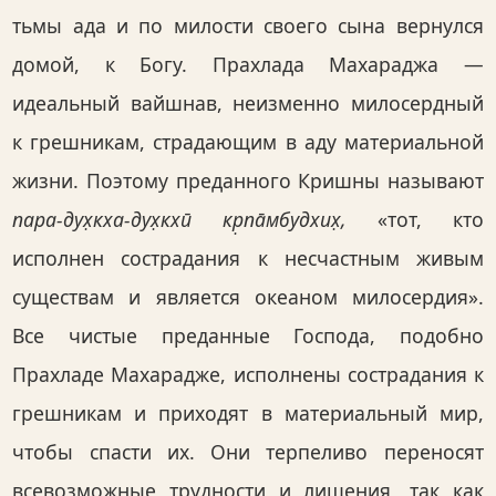
тьмы ада и по милости своего сына вернулся
домой, к Богу. Прахлада Махараджа —
идеальный вайшнав, неизменно милосердный
к грешникам, страдающим в аду материальной
жизни. Поэтому преданного Кришны называют
пара-дух̣кха-дух̣кхӣ кр̣па̄мбудхих̣,
«тот, кто
исполнен сострадания к несчастным живым
существам и является океаном милосердия».
Все чистые преданные Господа, подобно
Прахладе Махарадже, исполнены сострадания к
грешникам и приходят в материальный мир,
чтобы спасти их. Они терпеливо переносят
всевозможные трудности и лишения, так как