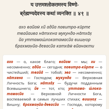
य उत्तमश्लोकतमस्य विष्णो-
र्ब्रह्मण्यदेवस्य कथां व्यनक्ति ॥ ४९ ॥
ахо вайам̇ хй адйа павитра-кӣрте
твайаива на̄тхена мукунда-на̄тха̄х̣
йа уттамаш́локатамасйа вишн̣ор
брахман̣йа-девасйа катха̄м̇ вйанакти
ахо
— о, какое благо;
вайам
— мы;
хи
—
несомненно;
адйа
— сегодня;
павитра-кӣрте
— о
чистейший;
твайа̄
— тобой;
эва
— несомненно;
на̄тхена
— Господом;
мукунда
— Верховная
Личность Бога;
на̄тха̄х̣
— будучи подданным
Всевышнего;
йе
— тот, кто;
уттама- ш́лока-
тамасйа
— Верховной Личности Бога,
воспеваемой в самых лучших стихах;
вишн̣ох̣
—
Вишну;
брахман̣йа-девасйа
— Господа, которому