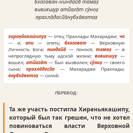
бхагаван-ниндайа̄ тамах̣
вивикшур атйага̄т сӯнох̣
прахла̄дасйа̄нубха̄ватах̣
хиран̣йакаш́ипух̣
— отец Прахлады Махараджи;
ча
— и;
апи
— опять;
бхагават
— Верховную
Личность Бога;
ниндайа̄
— понося;
тамах̣
— в
непроглядную тьму адской жизни;
вивикшух̣
—
вошел;
атйага̄т
— был вызволен;
сӯнох̣
— своего
сына;
прахла̄дасйа
— Махараджи Прахлады;
анубха̄ватах̣
— силой.
ПЕРЕВОД:
Та же участь постигла Хираньякашипу,
который был так грешен, что не хотел
повиноваться власти Верховной