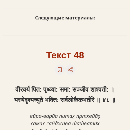
Следующие материалы:
Текст 48
वीरवर्य पित: पृथ्व्या: समा: सञ्जीव शाश्वती: ।
यस्येद‍ृश्यच्युते भक्ति: सर्वलोकैकभर्तरि ॥ ४८ ॥
вӣра-варйа питах̣ пр̣тхвйа̄х̣
сама̄х̣ сан̃джӣва ш́а̄ш́ватӣх̣