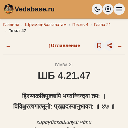
Vedabase.ru
Главная
Шримад-Бхагаватам
Песнь 4
Глава 21
Текст 47
←
↑
→
Оглавление
ГЛАВА 21
ШБ 4.21.47
हिरण्यकशिपुश्चापि भगवन्निन्दया तम: ।
विविक्षुरत्यगात्सूनो: प्रह्लादस्यानुभावत: ॥ ४७ ॥
хиран̣йакаш́ипуш́ ча̄пи