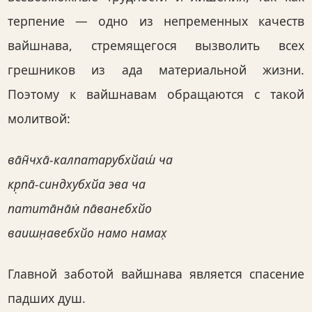
терпение — одно из непременных качеств
вайшнава, стремящегося вызволить всех
грешников из ада материальной жизни.
Поэтому к вайшнавам обращаются с такой
молитвой:
ва̄н̃чха̄-калпатарубхйаш́ ча
кр̣па̄-синдхубхйа эва ча
патита̄на̄м̇ па̄ванебхйо
ваишн̣авебхйо намо намах̣
Главной заботой вайшнава является спасение
падших душ.