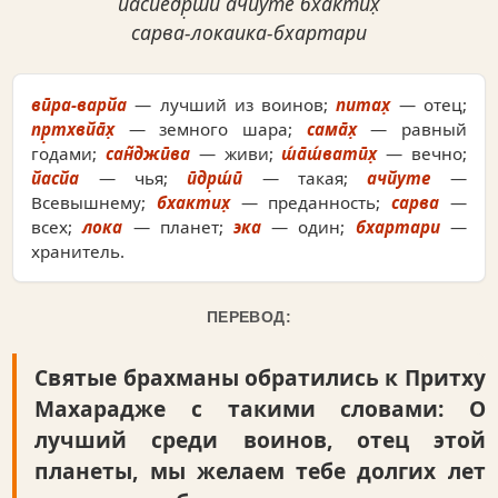
йасйедр̣ш́й ачйуте бхактих̣
сарва-локаика-бхартари
вӣра-варйа
— лучший из воинов;
питах̣
— отец;
пр̣тхвйа̄х̣
— земного шара;
сама̄х̣
— равный
годами;
сан̃джӣва
— живи;
ш́а̄ш́ватӣх̣
— вечно;
йасйа
— чья;
ӣдр̣ш́ӣ
— такая;
ачйуте
—
Всевышнему;
бхактих̣
— преданность;
сарва
—
всех;
лока
— планет;
эка
— один;
бхартари
—
хранитель.
ПЕРЕВОД:
Святые брахманы обратились к Притху
Махарадже с такими словами: О
лучший среди воинов, отец этой
планеты, мы желаем тебе долгих лет