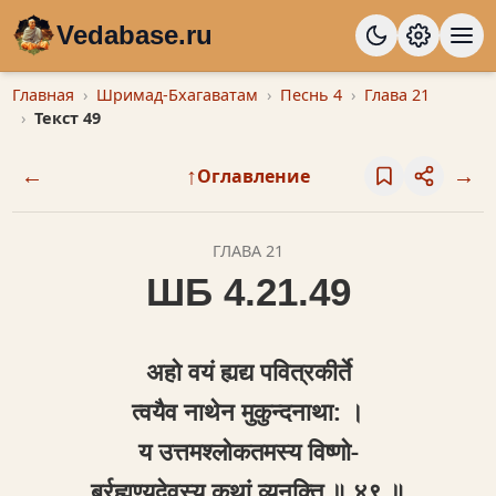
Vedabase.ru
Главная
Шримад-Бхагаватам
Песнь 4
Глава 21
Текст 49
←
↑
→
Оглавление
ГЛАВА 21
ШБ 4.21.49
अहो वयं ह्यद्य पवित्रकीर्ते
त्वयैव नाथेन मुकुन्दनाथा: ।
य उत्तमश्लोकतमस्य विष्णो-
र्ब्रह्मण्यदेवस्य कथां व्यनक्ति ॥ ४९ ॥