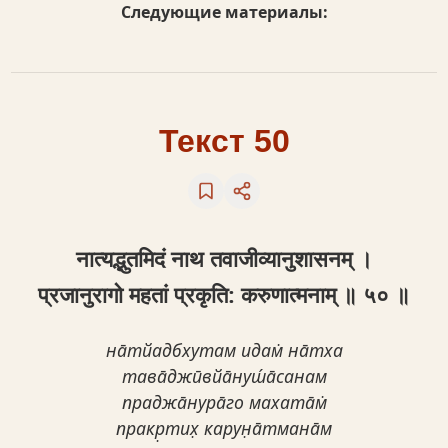
Следующие материалы:
Текст 50
नात्यद्भुतमिदं नाथ तवाजीव्यानुशासनम् ।
प्रजानुरागो महतां प्रकृति: करुणात्मनाम् ॥ ५० ॥
на̄тйадбхутам идам̇ на̄тха
тава̄джӣвйа̄нуш́а̄санам
праджа̄нура̄го махата̄м̇
пракр̣тих̣ карун̣а̄тмана̄м