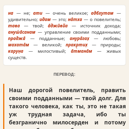
на
— не;
ати
— очень великое;
адбхутам
—
удивительно;
идам
— это;
на̄тха
— о повелитель;
тава
— твой;
а̄джӣвйа
— источник дохода;
ануш́а̄санам
— управление своими подданными;
праджа̄
— подданные;
анура̄гах̣
— любовь;
махата̄м
— великой;
пракр̣тих̣
— природы;
карун̣а
— милостивый;
а̄тмана̄м
— живых
существ.
ПЕРЕВОД:
Наш дорогой повелитель, править
своими подданными — твой долг. Для
такого человека, как ты, это не такая
уж трудная задача, ибо ты
безгранично милосерден и потому