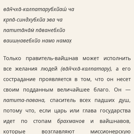
ва̄н̃чха̄-калпатарубхйаш́ ча
кр̣па̄-синдхубхйа эва ча
патита̄на̄м̇ па̄ванебхйо
ваишн̣авебхйо намо намах̣
Только правитель-вайшнав может исполнить
все желания людей
(ва̄н̃чха̄-калпатару),
а его
сострадание проявляется в том, что он несет
своим подданным величайшее благо. Он —
патита-павана,
спаситель всех падших душ,
потому что, если царь или глава государства
идет по стопам
брахманов
и вайшнавов,
которые возглавляют миссионерскую