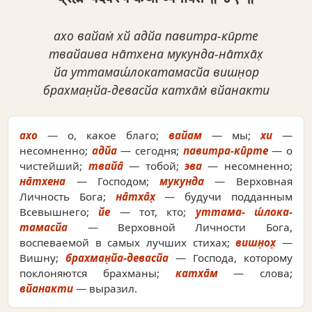
ахо вайам̇ хй адйа павитра-кӣрте
твайаива на̄тхена мукунда-на̄тха̄х̣
йа уттамаш́локатамасйа вишн̣ор
брахман̣йа-девасйа катха̄м̇ вйанакти
ахо
— о, какое благо;
вайам
— мы;
хи
—
несомненно;
адйа
— сегодня;
павитра-кӣрте
— о
чистейший;
твайа̄
— тобой;
эва
— несомненно;
на̄тхена
— Господом;
мукунда
— Верховная
Личность Бога;
на̄тха̄х̣
— будучи подданным
Всевышнего;
йе
— тот, кто;
уттама- ш́лока-
тамасйа
— Верховной Личности Бога,
воспеваемой в самых лучших стихах;
вишн̣ох̣
—
Вишну;
брахман̣йа-девасйа
— Господа, которому
поклоняются брахманы;
катха̄м
— слова;
вйанакти
— выразил.