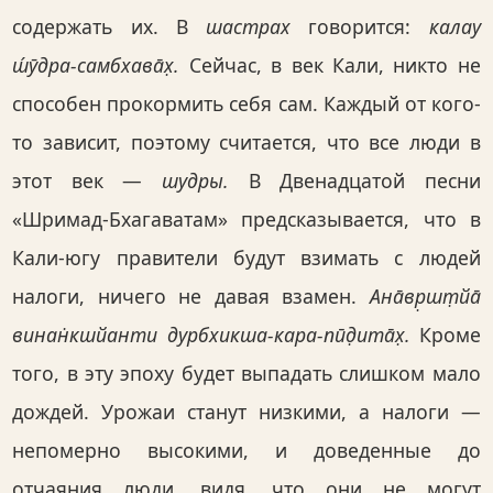
содержать их. В
шастрах
говорится:
калау
ш́ӯдра-самбхава̄х̣.
Сейчас, в век Кали, никто не
способен прокормить себя сам. Каждый от кого-
то зависит, поэтому считается, что все люди в
этот век —
шудры.
В Двенадцатой песни
«Шримад-Бхагаватам» предсказывается, что в
Кали-югу правители будут взимать с людей
налоги, ничего не давая взамен.
Ана̄вр̣шт̣йа̄
винан̇кшйанти дурбхикша-кара-пӣд̣ита̄х̣.
Кроме
того, в эту эпоху будет выпадать слишком мало
дождей. Урожаи станут низкими, а налоги —
непомерно высокими, и доведенные до
отчаяния люди, видя, что они не могут