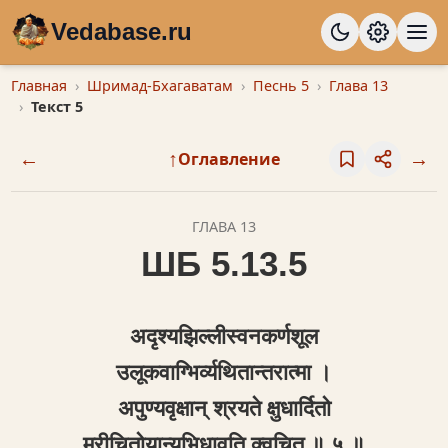
Vedabase.ru
Главная
Шримад-Бхагаватам
Песнь 5
Глава 13
Текст 5
←
↑
→
Оглавление
ГЛАВА 13
ШБ 5.13.5
अद‍ृश्यझिल्लीस्वनकर्णशूल
उलूकवाग्भिर्व्यथितान्तरात्मा ।
अपुण्यवृक्षान् श्रयते क्षुधार्दितो
मरीचितोयान्यभिधावति क्‍वचित् ॥ ५ ॥