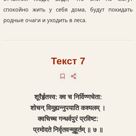
спокойно жить у себя дома, будут покидать
родные очаги и уходить в леса.
Текст 7
शूरैर्हृतस्व: क्‍व च निर्विण्णचेता:
शोचन् विमुह्यन्नुपयाति कश्मलम् ।
क्‍वचिच्च गन्धर्वपुरं प्रविष्ट:
प्रमोदते निर्वृतवन्मुहूर्तम् ॥ ७ ॥