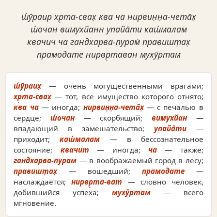
ш́ӯраир хр̣та-свах̣ ква ча нирвин̣н̣а-чета̄х̣
ш́очан вимухйанн упайа̄ти каш́малам
квачич ча гандхарва-пурам̇ правишт̣ах̣
прамодате нирвр̣таван мухӯртам
ш́ӯраих̣
— очень могущественными врагами;
хр̣та-свах̣
— тот, все имущество которого отнято;
ква ча
— иногда;
нирвин̣н̣а-чета̄х̣
— с печалью в
сердце;
ш́очан
— скорбящий;
вимухйан
—
впадающий в замешательство;
упайа̄ти
—
приходит;
каш́малам
— в бессознательное
состояние;
квачит
— иногда;
ча
— также;
гандхарва-пурам
— в воображаемый город в лесу;
правишт̣ах̣
— вошедший;
прамодате
—
наслаждается;
нирвр̣та-ват
— словно человек,
добившийся успеха;
мухӯртам
— всего
мгновение.