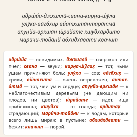
адр̣ш́йа-джхиллӣ-свана-карн̣а-ш́ӯла
улӯка-ва̄гбхир вйатхита̄нтара̄тма̄
апун̣йа-вр̣кша̄н ш́райате кшудха̄рдито
марӣчи-тойа̄нй абхидха̄вати квачит
адр̣ш́йа
— невидимых;
джхиллӣ
— сверчков или
пчел;
свана
— звуки;
карн̣а-ш́ӯлах̣
— тот, чьим
ушам причиняют боль;
улӯка
— сов;
ва̄гбхих̣
—
крики;
вйатхита
— очень встревожен;
антах̣-
а̄тма̄
— тот, чей ум и сердце;
апун̣йа-вр̣кша̄н
— к
неблагочестивым деревьям (не дающим ни
плодов, ни цветов);
ш́райате
— идет, ища
прибежища;
кшудха
— от голода;
ардитах̣
—
страдающий;
марӣчи-тойа̄ни
— к водам, которые
всего лишь мираж в пустыне;
абхидха̄вати
—
бежит;
квачит
— порой.