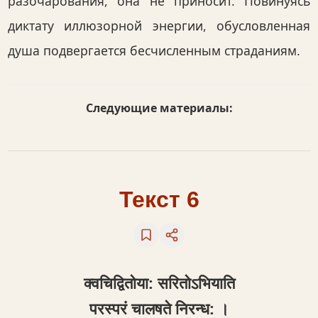
разочарования, она не приносит. Повинуясь
диктату иллюзорной энергии, обусловленная
душа подвергается бесчисленным страданиям.
Следующие материалы:
Текст 6
क्‍वचिद्वितोया: सरितोऽभियाति
परस्परं चालषते निरन्ध: ।