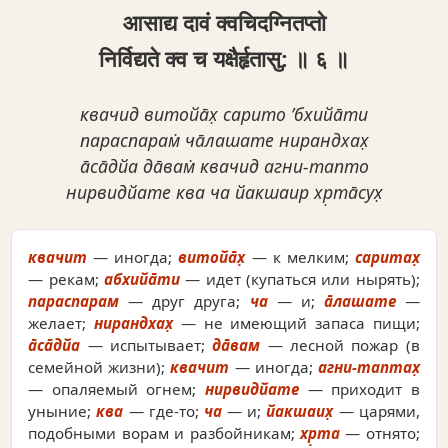
आसाद्य दावं क्‍वचिदग्नितप्तो
निर्विद्यते क्‍व च यक्षैर्हृतासु: ॥ ६ ॥
квачид витойа̄х̣ сарито ’бхийа̄ти
параспарам̇ ча̄лашате нирандхах̣
а̄са̄дйа да̄вам̇ квачид агни-тапто
нирвидйате ква ча йакшаир хр̣та̄сух̣
квачит
— иногда;
витойа̄х̣
— к мелким;
саритах̣
— рекам;
абхийа̄ти
— идет (купаться или нырять);
параспарам
— друг друга;
ча
— и;
а̄лашате
—
желает;
нирандхах̣
— не имеющий запаса пищи;
а̄са̄дйа
— испытывает;
да̄вам
— лесной пожар (в
семейной жизни);
квачит
— иногда;
агни-таптах̣
— опаляемый огнем;
нирвидйате
— приходит в
уныние;
ква
— где-то;
ча
— и;
йакшаих̣
— царями,
подобными ворам и разбойникам;
хр̣та
— отнято;