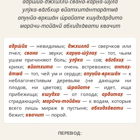
адр̣ш́йа-джхиллӣ-свана-карн̣а-ш́ӯла
улӯка-ва̄гбхир вйатхита̄нтара̄тма̄
апун̣йа-вр̣кша̄н ш́райате кшудха̄рдито
марӣчи-тойа̄нй абхидха̄вати квачит
адр̣ш́йа
— невидимых;
джхиллӣ
— сверчков или
пчел;
свана
— звуки;
карн̣а-ш́ӯлах̣
— тот, чьим
ушам причиняют боль;
улӯка
— сов;
ва̄гбхих̣
—
крики;
вйатхита
— очень встревожен;
антах̣-
а̄тма̄
— тот, чей ум и сердце;
апун̣йа-вр̣кша̄н
— к
неблагочестивым деревьям (не дающим ни
плодов, ни цветов);
ш́райате
— идет, ища
прибежища;
кшудха
— от голода;
ардитах̣
—
страдающий;
марӣчи-тойа̄ни
— к водам, которые
всего лишь мираж в пустыне;
абхидха̄вати
—
бежит;
квачит
— порой.
ПЕРЕВОД: