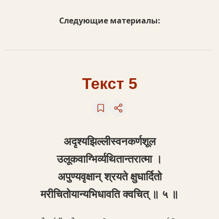
Следующие материалы:
Текст 5
अद‍ृश्यझिल्लीस्वनकर्णशूल
उलूकवाग्भिर्व्यथितान्तरात्मा ।
अपुण्यवृक्षान् श्रयते क्षुधार्दितो
मरीचितोयान्यभिधावति क्‍वचित् ॥ ५ ॥