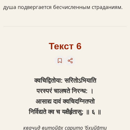
душа подвергается бесчисленным страданиям.
Текст 6
क्‍वचिद्वितोया: सरितोऽभियाति
परस्परं चालषते निरन्ध: ।
आसाद्य दावं क्‍वचिदग्नितप्तो
निर्विद्यते क्‍व च यक्षैर्हृतासु: ॥ ६ ॥
квачид витойа̄х̣ сарито ’бхийа̄ти