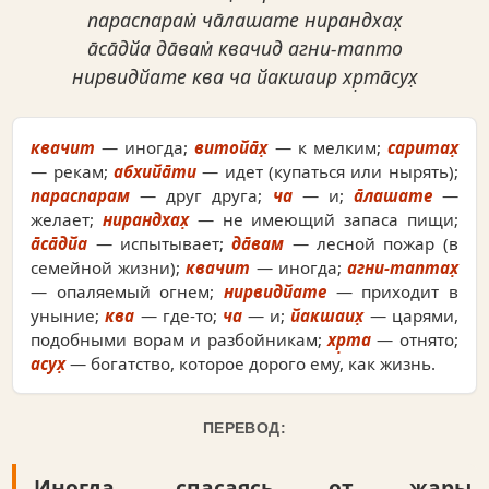
параспарам̇ ча̄лашате нирандхах̣
а̄са̄дйа да̄вам̇ квачид агни-тапто
нирвидйате ква ча йакшаир хр̣та̄сух̣
квачит
— иногда;
витойа̄х̣
— к мелким;
саритах̣
— рекам;
абхийа̄ти
— идет (купаться или нырять);
параспарам
— друг друга;
ча
— и;
а̄лашате
—
желает;
нирандхах̣
— не имеющий запаса пищи;
а̄са̄дйа
— испытывает;
да̄вам
— лесной пожар (в
семейной жизни);
квачит
— иногда;
агни-таптах̣
— опаляемый огнем;
нирвидйате
— приходит в
уныние;
ква
— где-то;
ча
— и;
йакшаих̣
— царями,
подобными ворам и разбойникам;
хр̣та
— отнято;
асух̣
— богатство, которое дорого ему, как жизнь.
ПЕРЕВОД:
Иногда, спасаясь от жары,