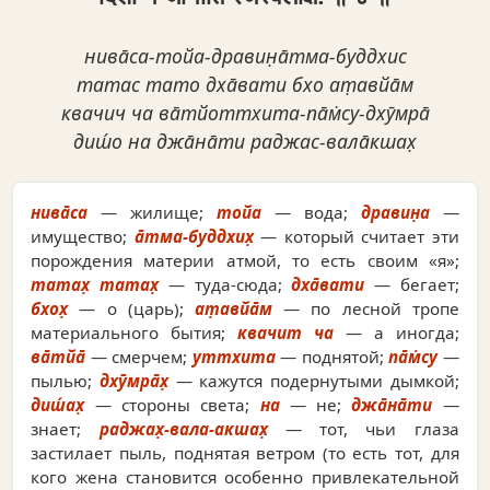
нива̄са-тойа-дравин̣а̄тма-буддхис
татас тато дха̄вати бхо ат̣авйа̄м
квачич ча ва̄тйоттхита-па̄м̇су-дхӯмра̄
диш́о на джа̄на̄ти раджас-вала̄кшах̣
нива̄са
— жилище;
тойа
— вода;
дравин̣а
—
имущество;
а̄тма-буддхих̣
— который считает эти
порождения материи атмой, то есть своим «я»;
татах̣ татах̣
— туда-сюда;
дха̄вати
— бегает;
бхох̣
— о (царь);
ат̣авйа̄м
— по лесной тропе
материального бытия;
квачит ча
— а иногда;
ва̄тйа̄
— смерчем;
уттхита
— поднятой;
па̄м̇су
—
пылью;
дхӯмра̄х̣
— кажутся подернутыми дымкой;
диш́ах̣
— стороны света;
на
— не;
джа̄на̄ти
—
знает;
раджах̣-вала-акшах̣
— тот, чьи глаза
застилает пыль, поднятая ветром (то есть тот, для
кого жена становится особенно привлекательной