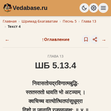
Vedabase.ru
Главная
Шримад-Бхагаватам
Песнь 5
Глава 13
Текст 4
←
↑
→
Оглавление
ГЛАВА 13
ШБ 5.13.4
निवासतोयद्रविणात्मबुद्धि-
स्ततस्ततो धावति भो अटव्याम् ।
क्‍वचिच्च वात्योत्थितपांसुधूम्रा
दिशो न जानाति रजस्वलाक्ष: ॥ ४ ॥