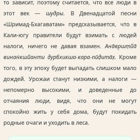
то зависит, поэтому считается, что все люди в
этот век —
шудры.
В Двенадцатой песни
«Шримад-Бхагаватам» предсказывается, что в
Кали-югу правители будут взимать с людей
налоги, ничего не давая взамен.
Ана̄вр̣шт̣йа̄
винан̇кшйанти дурбхикша-кара-пӣд̣ита̄х̣.
Кроме
того, в эту эпоху будет выпадать слишком мало
дождей. Урожаи станут низкими, а налоги —
непомерно высокими, и доведенные до
отчаяния люди, видя, что они не могут
спокойно жить у себя дома, будут покидать
родные очаги и уходить в леса.