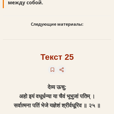
между собой.
Следующие материалы:
Текст 25
देव्य ऊचु:
अहो इयं वधूर्धन्या या चैवं भूभुजां पतिम् ।
सर्वात्मना पतिं भेजे यज्ञेशं श्रीर्वधूरिव ॥ २५ ॥