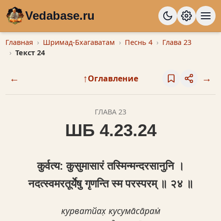
Vedabase.ru
Главная
Шримад-Бхагаватам
Песнь 4
Глава 23
Текст 24
←
↑
→
Оглавление
ГЛАВА 23
ШБ 4.23.24
कुर्वत्य: कुसुमासारं तस्मिन्मन्दरसानुनि ।
नदत्स्वमरतूर्येषु गृणन्ति स्म परस्परम् ॥ २४ ॥
курватйах̣ кусума̄са̄рам̇