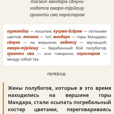
тасмин мандара-са̄нуни
надатсв амара-тӯрйешу
гр̣н̣анти сма параспарам
курватйах̣
— посыпая;
кусума-а̄са̄рам
— потоками
цветов;
тасмин
— тот;
мандара
— горы Мандары;
са̄нуни
— на вершине;
надатсу
— звучащий;
амара-тӯрйешу
— барабанный бой полубогов;
гр̣н̣анти сма
— они говорили;
параспарам
—
между собой так.
ПЕРЕВОД:
Жены полубогов, которые в это время
находились на вершине горы
Мандара, стали осыпать погребальный
костер цветами, переговариваясь