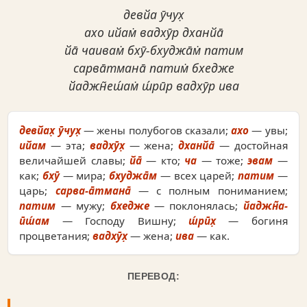
девйа ӯчух̣
ахо ийам̇ вадхӯр дханйа̄
йа̄ чаивам̇ бхӯ-бхуджа̄м̇ патим
сарва̄тмана̄ патим̇ бхедже
йаджн̃еш́ам̇ ш́рӣр вадхӯр ива
девйах̣ ӯчух̣
— жены полубогов сказали;
ахо
— увы;
ийам
— эта;
вадхӯх̣
— жена;
дханйа̄
— достойная
величайшей славы;
йа̄
— кто;
ча
— тоже;
эвам
—
как;
бхӯ
— мира;
бхуджа̄м
— всех царей;
патим
—
царь;
сарва-а̄тмана̄
— с полным пониманием;
патим
— мужу;
бхедже
— поклонялась;
йаджн̃а-
ӣш́ам
— Господу Вишну;
ш́рӣх̣
— богиня
процветания;
вадхӯх̣
— жена;
ива
— как.
ПЕРЕВОД: