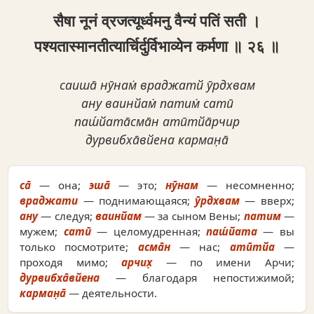
सैषा नूनं व्रजत्यूर्ध्वमनु वैन्यं पतिं सती ।
पश्यतास्मानतीत्यार्चिर्दुर्विभाव्येन कर्मणा ॥ २६ ॥
саиша̄ нӯнам̇ враджатй ӯрдхвам
ану ваинйам̇ патим̇ сатӣ
паш́йата̄сма̄н атӣтйа̄рчир
дурвибха̄вйена карман̣а̄
са̄
— она;
эша̄
— это;
нӯнам
— несомненно;
враджати
— поднимающаяся;
ӯрдхвам
— вверх;
ану
— следуя;
ваинйам
— за сыном Вены;
патим
—
мужем;
сатӣ
— целомудренная;
паш́йата
— вы
только посмотрите;
асма̄н
— нас;
атӣтйа
—
проходя мимо;
арчих̣
— по имени Арчи;
дурвибха̄вйена
— благодаря непостижимой;
карман̣а̄
— деятельности.