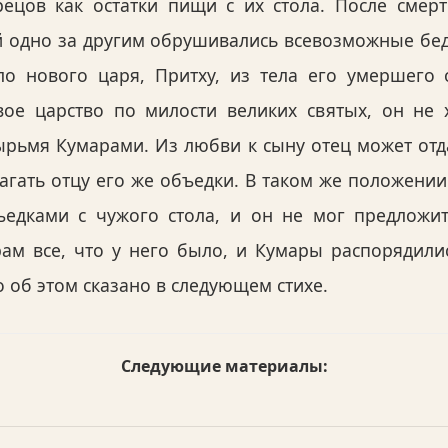
рецов как остатки пищи с их стола. После смер
 одно за другим обрушивались всевозможные бед
ело нового царя, Притху, из тела его умершего 
ое царство по милости великих святых, он не 
ырьмя Кумарами. Из любви к сыну отец может отда
агать отцу его же объедки. В таком же положении
ъедками с чужого стола, и он не мог предложи
м все, что у него было, и Кумары распорядилис
 об этом сказано в следующем стихе.
Следующие материалы: