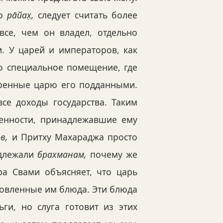
во
ра̄йах̣,
следует считать более
се, чем он владел, отдельно
и. У царей и императоров, как
о специальное помещение, где
аренные царю его подданными.
се доходы государства. Таким
енности, принадлежавшие ему
ов,
и Притху Махараджа просто
адлежали
брахманам,
почему же
ра Свами объясняет, что царь
отовленные им блюда. Эти блюда
ги, но слуга готовит из этих