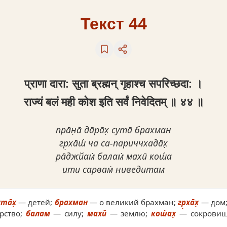
Текст 44
प्राणा दारा: सुता ब्रह्मन् गृहाश्च सपरिच्छदा: ।
राज्यं बलं मही कोश इति सर्वं निवेदितम् ॥ ४४ ॥
пра̄н̣а̄ да̄ра̄х̣ сута̄ брахман
гр̣ха̄ш́ ча са-париччхада̄х̣
ра̄джйам̇ балам̇ махӣ кош́а
ити сарвам̇ ниведитам
та̄х̣
— детей;
брахман
— о великий брахман;
гр̣ха̄х̣
— дом
рство;
балам
— силу;
махӣ
— землю;
кош́ах̣
— сокрови