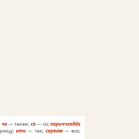
;
ча
— также;
са
— со;
париччхада̄х̣
щницу;
ити
— так;
сарвам
— все;