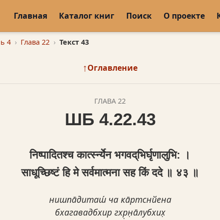
Главная
Каталог книг
Поиск
О проекте
ь 4
Глава 22
Текст 43
↑
Оглавление
ГЛАВА 22
ШБ 4.22.43
निष्पादितश्च कार्त्स्‍न्येन भगवद्‌भिर्घृणालुभि: ।
साधूच्छिष्टं हि मे सर्वमात्मना सह किं ददे ॥ ४३ ॥
нишпа̄диташ́ ча ка̄ртснйена
бхагавадбхир гхр̣н̣а̄лубхих̣