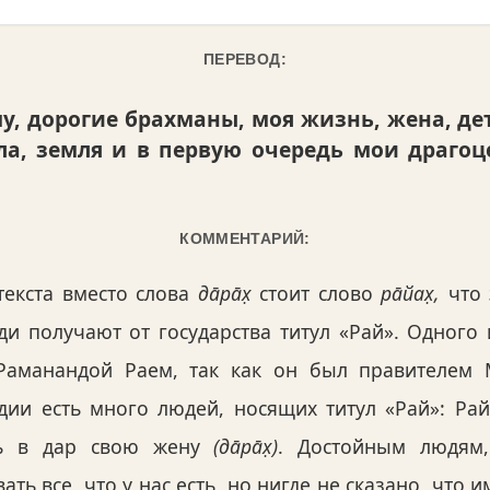
ПЕРЕВОД:
у, дорогие брахманы, моя жизнь, жена, де
ила, земля и в первую очередь мои драго
КОММЕНТАРИЙ:
текста вместо слова
да̄ра̄х̣
стоит слово
ра̄йах̣,
что 
и получают от государства титул «Рай». Одного
Раманандой Раем, так как он был правителем
дии есть много людей, носящих титул «Рай»: Рай 
ть в дар свою жену
(да̄ра̄х̣)
. Достойным людям
ть все, что у нас есть, но нигде не сказано, что 