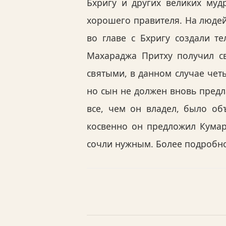
Бхригу и других великих муд
хорошего правителя. На людей
во главе с Бхригу создали т
Махараджа Притху получил св
святыми, в данном случае чет
но сын не должен вновь предл
все, чем он владел, было об
косвенно он предложил Кумара
сочли нужным. Более подробно