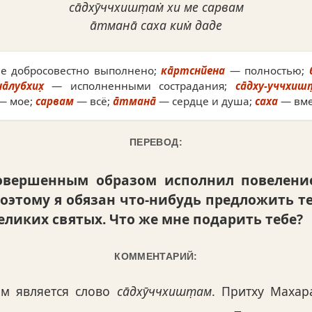
са̄дхӯччхишт̣ам̇ хи ме сарвам
а̄тмана̄ саха ким̇ даде
е добросовестно выполнено;
ка̄ртснйена
— полностью;
н̣а̄лубхих̣
— исполненными сострадания;
са̄дху-уччхиш
— мое;
сарвам
— всё;
а̄тмана̄
— сердце и душа;
саха
— вме
ПЕРЕВОД:
овершенным образом исполнил повеление
оэтому я обязан что-нибудь предложить тебе
еликих святых. Что же мне подарить тебе?
КОММЕНТАРИЙ:
ым является слово
са̄дхӯччхишт̣ам
. Притху Махар