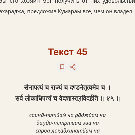
бы его хозяин мог получить от них удовольствие
ахараджа, предложив Кумарам все, чем он владел.
Текст 45
सैनापत्यं च राज्यं च दण्डनेतृत्वमेव च ।
सर्व लोकाधिपत्यं च वेदशास्त्रविदर्हति ॥ ४५ ॥
саина̄-патйам̇ ча ра̄джйам̇ ча
дан̣д̣а-нетр̣твам эва ча
сарва лока̄дхипатйам̇ ча