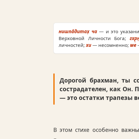
нишпа̄дитах̣ ча
— и это указани
Верховной Личности Бога;
гхр̣
личностей;
хи
— несомненно;
ме
Дорогой брахман, ты с
сострадателен, как Он. П
— это остатки трапезы в
В этом стихе особенно важн