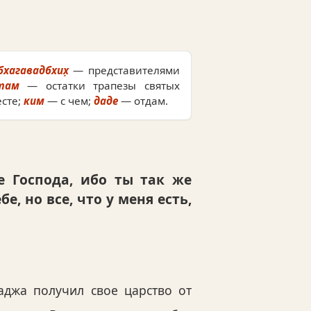
бхагавадбхих̣
— представителями
т̣ам
— остатки трапезы святых
сте;
ким
— с чем;
даде
— отдам.
 Господа, ибо ты так же
, но все, что у меня есть,
аджа получил свое царство от