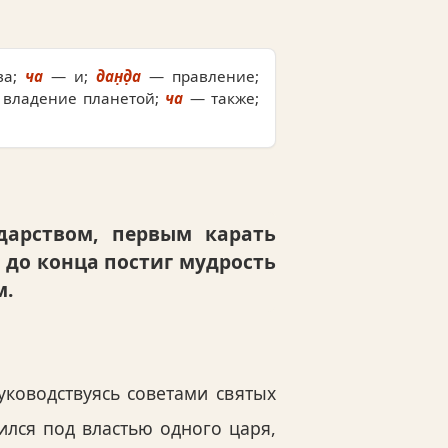
ва;
ча
— и;
дан̣д̣а
— правление;
владение планетой;
ча
— также;
дарством, первым карать
 до конца постиг мудрость
м.
уководствуясь советами святых
ился под властью одного царя,