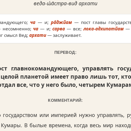
веда-ш́а̄стра-вид архати
мандующего;
ча
— и;
ра̄джйам
— пост главы государст
 несомненно;
ча
— и;
сарва
— все;
лока-адхипатйам
— 
иг смысл Вед;
архати
— заслуживает.
ПЕРЕВОД:
ст главнокомандующего, управлять госу
 целой планетой имеет право лишь тот, кто
тдал все, что у него было, четырем Кумара
КОММЕНТАРИЙ:
то государством или империей нужно управлять, р
 Кумары. В былые времена, когда весь мир наход