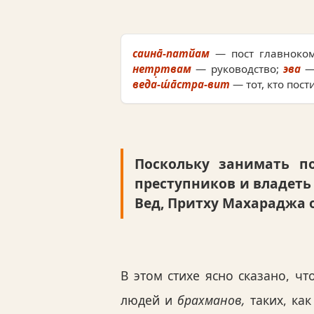
саина̄-патйам
— пост главноко
нетр̣твам
— руководство;
эва
—
веда-ш́а̄стра-вит
— тот, кто пост
Поскольку занимать по
преступников и владеть
Вед, Притху Махараджа о
В этом стихе ясно сказано, ч
людей и
брахманов,
таких, как