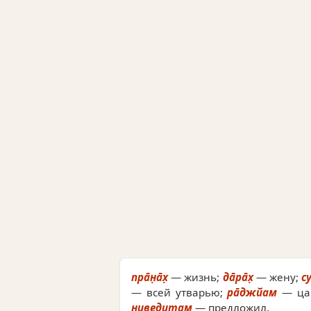
пра̄н̣а̄х̣
— жизнь;
да̄ра̄х̣
— жену;
су
— всей утварью;
ра̄джйам
— ца
ниведитам
— предложил.