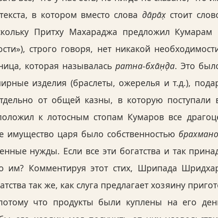
текста, в котором вместо слова
да̄ра̄х̣
стоит сло
скольку Притху Махараджа предложил Кумарам в
сти»), строго говоря, нет никакой необходимост
ница, которая называлась
ратна-бха̄н̣д̣а
. Это был
ирные изделия (браслеты, ожерелья и т.д.), под
тдельно от общей казны, в которую поступали в
положил к лотосным стопам Кумаров все драгоц
все имущество царя было собственностью
брахман
венные нужды. Если все эти богатства и так прин
о им? Комментируя этот стих, Шрипада Шридха
атства так же, как слуга предлагает хозяину приг
потому что продукты были куплены на его день