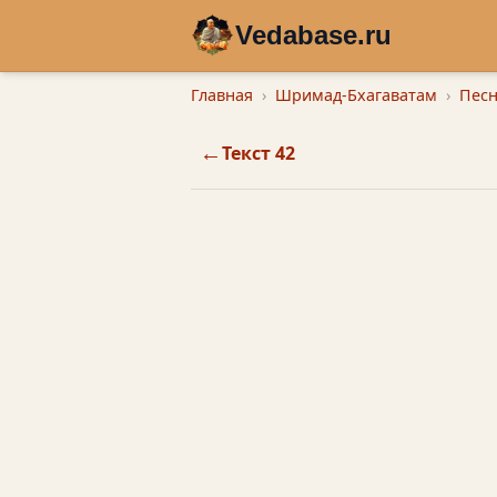
Vedabase.ru
Главная
Шримад-Бхагаватам
Песн
←
Текст 42