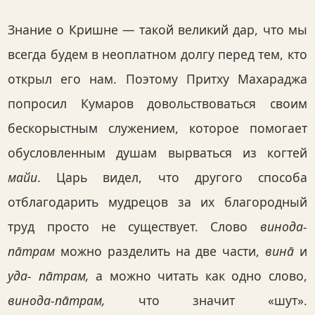
Знание о Кришне — такой великий дар, что мы
всегда будем в неоплатном долгу перед тем, кто
открыл его нам. Поэтому Притху Махараджа
попросил Кумаров довольствоваться своим
бескорыстным служением, которое помогает
обусловленным душам вырваться из когтей
майи
. Царь видел, что другого способа
отблагодарить мудрецов за их благородный
труд просто не существует. Слово
винода-
па̄трам
можно разделить на две части,
вина̄
и
уда- па̄трам,
а можно читать как одно слово,
винода-па̄трам,
что значит «шут».