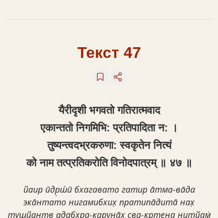
Текст 47
यैरीद‍ृशी भगवतो गतिरात्मवाद
एकान्ततो निगमिभि: प्रतिपादिता न: ।
तुष्यन्‍त्वदभ्रकरुणा: स्वकृतेन नित्यं
को नाम तत्प्रतिकरोति विनोदपात्रम् ॥ ४७ ॥
йаир ӣдр̣ш́ӣ бхагавато гатир а̄тма-ва̄да
эка̄нтато нигамибхих̣ пратипа̄дита̄ нах̣
тушйантв адабхра-карун̣а̄х̣ сва-кр̣тена нитйам̇