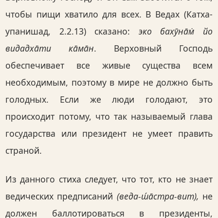
чтобы пищи хватило для всех. В Ведах (Катха-
упанишад, 2.2.13) сказано:
эко бахӯна̄м̇ йо
видадха̄ти ка̄ма̄н
. Верховный Господь
обеспечивает все живые существа всем
необходимым, поэтому в мире не должно быть
голодных. Если же люди голодают, это
происходит потому, что так называемый глава
государства или президент не умеет править
страной.
Из данного стиха следует, что тот, кто не знает
ведических предписаний
(веда-ш́а̄стра-вит),
не
должен баллотироваться в президенты,