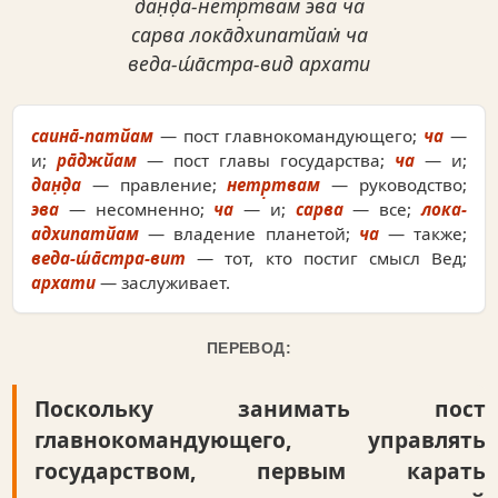
дан̣д̣а-нетр̣твам эва ча
сарва лока̄дхипатйам̇ ча
веда-ш́а̄стра-вид архати
саина̄-патйам
— пост главнокомандующего;
ча
—
и;
ра̄джйам
— пост главы государства;
ча
— и;
дан̣д̣а
— правление;
нетр̣твам
— руководство;
эва
— несомненно;
ча
— и;
сарва
— все;
лока-
адхипатйам
— владение планетой;
ча
— также;
веда-ш́а̄стра-вит
— тот, кто постиг смысл Вед;
архати
— заслуживает.
ПЕРЕВОД:
Поскольку занимать пост
главнокомандующего, управлять
государством, первым карать