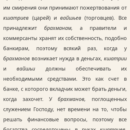
им смирения они принимают пожертвования от
кшатриев
(царей) и
вайшьев
(торговцев). Все
принадлежит
брахманам,
а правители и
коммерсанты хранят их собственность, подобно
банкирам, поэтому всякий раз, когда у
брахманов
возникает нужда в деньгах,
кшатрии
и
вайшьи
должны обеспечивать их
необходимыми средствами. Это как счет в
банке, с которого вкладчик может брать деньги,
когда захочет. У
брахманов,
поглощенных
служением Господу, нет времени на то, чтобы
решать финансовые вопросы, поэтому все
богатства сосредоточены в руках
кшатриев,