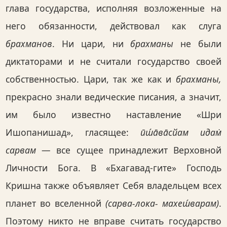
глава государства, исполняя возложенные на
него обязанности, действовал как слуга
брахманов
. Ни цари, ни
брахманы
не были
диктаторами и не считали государство своей
собственностью. Цари, так же как и
брахманы,
прекрасно знали ведические писания, а значит,
им было известно наставление «Шри
Ишопанишад», гласящее:
ӣш́а̄ва̄сйам идам̇
сарвам
— все сущее принадлежит Верховной
Личности Бога. В «Бхагавад-гите» Господь
Кришна также объявляет Себя владельцем всех
планет во вселенной
(сарва-лока- махеш́варам)
.
Поэтому никто не вправе считать государство