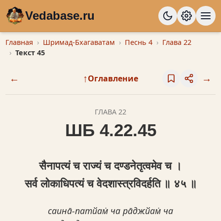
Vedabase.ru
Главная
Шримад-Бхагаватам
Песнь 4
Глава 22
Текст 45
←
↑
→
Оглавление
ГЛАВА 22
ШБ 4.22.45
सैनापत्यं च राज्यं च दण्डनेतृत्वमेव च ।
सर्व लोकाधिपत्यं च वेदशास्त्रविदर्हति ॥ ४५ ॥
саина̄-патйам̇ ча ра̄джйам̇ ча