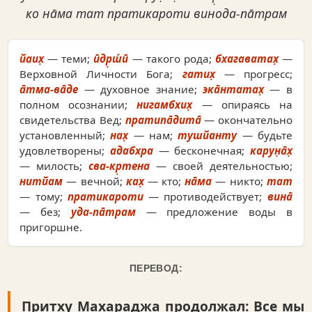
ко на̄ма тат пратикароти винода-па̄трам
йаих̣
— теми;
ӣдр̣ш́ӣ
— такого рода;
бхагаватах̣
—
Верховной Личности Бога;
гатих̣
— прогресс;
а̄тма-ва̄де
— духовное знание;
эка̄нтатах̣
— в
полном осознании;
нигамбхих̣
— опираясь на
свидетельства Вед;
пратипа̄дита̄
— окончательно
установленный;
нах̣
— нам;
тушйанту
— будьте
удовлетворены;
адабхра
— бесконечная;
карун̣а̄х̣
— милость;
сва-кр̣тена
— своей деятельностью;
нитйам
— вечной;
ках̣
— кто;
на̄ма
— никто;
тат
— тому;
пратикароти
— противодействует;
вина̄
— без;
уда-па̄трам
— предложение воды в
пригоршне.
ПЕРЕВОД:
Притху Махараджа продолжал: Все мы