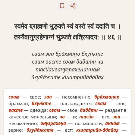
स्वमेव ब्राह्मणो भुङ्क्ते स्वं वस्ते स्वं ददाति च ।
तस्यैवानुग्रहेणान्नं भुञ्जते क्षत्रियादय: ॥ ४६ ॥
свам эва бра̄хман̣о бхун̇кте
свам̇ васте свам̇ дада̄ти ча
тасйаива̄нуграхен̣а̄ннам̇
бхун̃джате кшатрийа̄дайах̣
свам
— свое;
эва
— несомненно;
бра̄хман̣ах̣
—
брахман;
бхун̇кте
— наслаждается;
свам
— своя;
васте
— одежда;
свам
— свое;
дада̄ти
— раздает в
качестве милостыни;
ча
— и;
тасйа
— его;
эва
—
несомненно;
ануграхен̣а
— по милости;
аннам
—
зерно;
бхун̃джате
— ест;
кшатрийа-а̄дайах̣
—