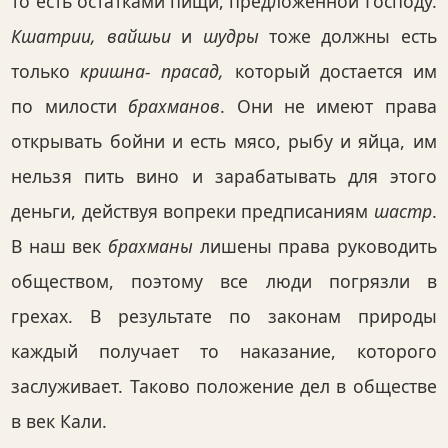
то есть остатками пищи, предложенной Господу.
Кшатрии, вайшьи
и
шудры
тоже должны есть
только
кришна- прасад,
который достается им
по милости
брахманов
. Они не имеют права
открывать бойни и есть мясо, рыбу и яйца, им
нельзя пить вино и зарабатывать для этого
деньги, действуя вопреки предписаниям
шастр
.
В наш век
брахманы
лишены права руководить
обществом, поэтому все люди погрязли в
грехах. В результате по законам природы
каждый получает то наказание, которого
заслуживает. Таково положение дел в обществе
в век Кали.