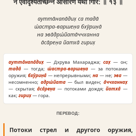
न एवाद‍ृश्यताच्छन्न आसारेण यथा गिरि: ॥ १३ ॥
аутта̄напа̄дих̣ са тада̄
ш́астра-варшен̣а бхӯрин̣а̄
на эва̄др̣ш́йата̄ччханна
а̄са̄рен̣а йатха̄ гирих̣
аутта̄напа̄дих̣
— Дхрува Махараджа;
сах̣
— он;
тада̄
— тогда;
ш́астра-варшен̣а
— за потоками
оружия;
бхӯрин̣а̄
— непрерывными;
на
— не;
эва
—
несомненно;
адр̣ш́йата
— был виден;
а̄ччханнах̣
— скрытая;
а̄са̄рен̣а
— потоками дождя;
йатха̄
—
как;
гирих̣
— гора.
ПЕРЕВОД:
Потоки стрел и другого оружия,