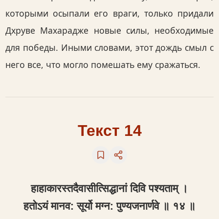
которыми осыпали его враги, только придали
Дхруве Махарадже новые силы, необходимые
для победы. Иными словами, этот дождь смыл с
него все, что могло помешать ему сражаться.
Текст 14
हाहाकारस्तदैवासीत्सिद्धानां दिवि पश्यताम् ।
हतोऽयं मानव: सूर्यो मग्न: पुण्यजनार्णवे ॥ १४ ॥