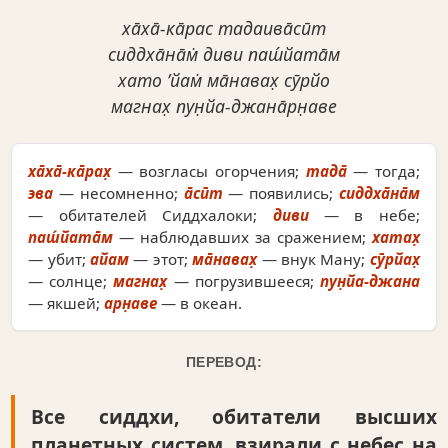
ха̄ха̄-ка̄рас тадаива̄сӣт
сиддха̄на̄м̇ диви паш́йата̄м
хато ’йам̇ ма̄навах̣ сӯрйо
магнах̣ пун̣йа-джана̄рн̣аве
ха̄ха̄-ка̄рах̣
— возгласы огорчения;
тада̄
— тогда;
эва
— несомненно;
а̄сӣт
— появились;
сиддха̄на̄м
— обитателей Сиддхалоки;
диви
— в небе;
паш́йата̄м
— наблюдавших за сражением;
хатах̣
— убит;
айам
— этот;
ма̄навах̣
— внук Ману;
сӯрйах̣
— солнце;
магнах̣
— погрузившееся;
пун̣йа-джана
— якшей;
арн̣аве
— в океан.
ПЕРЕВОД:
Все сиддхи, обитатели высших
планетных систем, взирали с небес на