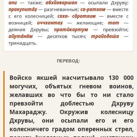
апи
— также;
абхйаваршан
— осыпали Дхруву;
пракупита̄х̣
— разгневанные;
са-ратхам
— вместе
с его колесницей;
саха- са̄ратхим
— вместе с
возницей;
иччхантах̣
— желающие;
тат
—
деяния Дхрувы;
пратӣкартум
— превзойти;
айута̄на̄м
— десятков тысяч;
трайодаш́а
—
тринадцать.
ПЕРЕВОД:
Войско якшей насчитывало 130 000
могучих, объятых гневом воинов,
желавших во что бы то ни стало
превзойти доблестью Дхруву
Махараджу. Окружив колесницу
Дхрувы, они осыпали его и его
колесничего градом оперенных стрел,