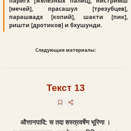
паригх [железных палиц], нистримш
[мечей], прасашул [трезубцев],
парашвадх [копий], шакти [пик],
ришти [дротиков] и бхушунди.
Следующие материалы:
Текст 13
औत्तानपादि: स तदा शस्त्रवर्षेण भूरिणा ।