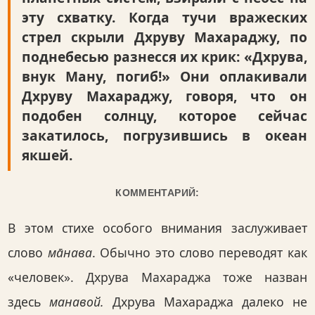
эту схватку. Когда тучи вражеских
стрел скрыли Дхруву Махараджу, по
поднебесью разнесся их крик: «Дхрува,
внук Ману, погиб!» Они оплакивали
Дхруву Махараджу, говоря, что он
подобен солнцу, которое сейчас
закатилось, погрузившись в океан
якшей.
КОММЕНТАРИЙ:
В этом стихе особого внимания заслуживает
слово
ма̄нава
. Обычно это слово переводят как
«человек». Дхрува Махараджа тоже назван
здесь
манавой.
Дхрува Махараджа далеко не