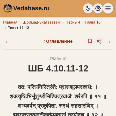
Vedabase.ru
Главная
Шримад-Бхагаватам
Песнь 4
Глава 10
Текст 11-12
←
↑
→
Оглавление
ГЛАВА 10
ШБ 4.10.11-12
तत: परिघनिस्त्रिंशै: प्रासशूलपरश्वधै: ।
शक्त्यृष्टिभिर्भुशुण्डीभिश्चित्रवाजै: शरैरपि ॥ ११ ॥
अभ्यवर्षन् प्रकुपिता: सरथं सहसारथिम् ।
इच्छन्तस्तत्प्रतीकर्तुमयुतानां त्रयोदश ॥ १२ ॥