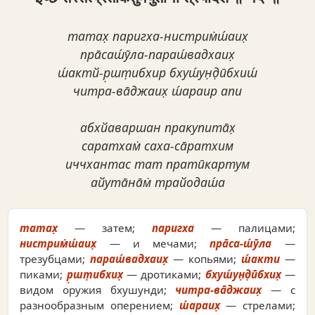
татах̣ паригха-нистрим̇ш́аих̣
пра̄саш́ӯла-параш́вадхаих̣
ш́актй-р̣шт̣ибхир бхуш́ун̣д̣ӣбхиш́
читра-ва̄джаих̣ ш́араир апи
абхйаваршан пракупита̄х̣
саратхам̇ саха-са̄ратхим
иччхантас тат пратӣкартум
айута̄на̄м̇ трайодаш́а
татах̣
— затем;
паригха
— палицами;
нистрим̇ш́аих̣
— и мечами;
пра̄са-ш́ӯла
—
трезубцами;
параш́вадхаих̣
— копьями;
ш́акти
—
пиками;
р̣шт̣ибхих̣
— дротиками;
бхуш́ун̣д̣ӣбхих̣
—
видом оружия бхушунди;
читра-ва̄джаих̣
— с
разнообразным оперением;
ш́араих̣
— стрелами;