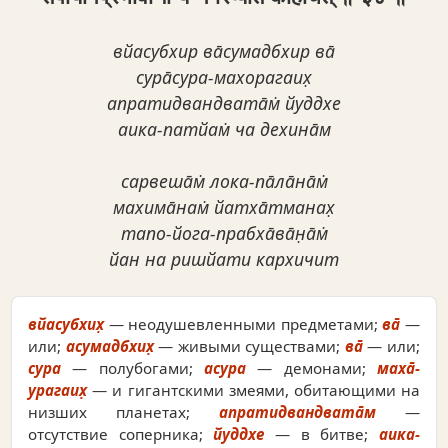
вйасубхир ва̄сумадбхир ва̄
сура̄сура-махорагаих̣
апратидвандвата̄м̇ йуддхе
аика-патйам̇ ча дехина̄м
сарвеша̄м̇ лока-па̄ла̄на̄м̇
махима̄нам̇ йатха̄тманах̣
тапо-йога-прабха̄ва̄н̣а̄м̇
йан на ришйати кархичит
вйасубхих̣
— неодушевленными предметами;
ва̄
—
или;
асумадбхих̣
— живыми существами;
ва̄
— или;
сура
— полубогами;
асура
— демонами;
маха̄-
урагаих̣
— и гигантскими змеями, обитающими на
низших планетах;
апратидвандвата̄м
—
отсутствие соперника;
йуддхе
— в битве;
аика-