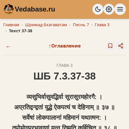
Vedabase.ru
Главная
Шримад-Бхагаватам
Песнь 7
Глава 3
Текст 37-38
←
↑
Оглавление
ГЛАВА 3
ШБ 7.3.37-38
व्यसुभिर्वासुमद्भ‍िर्वा सुरासुरमहोरगै: ।
अप्रतिद्वन्द्वतां युद्धे ऐकपत्यं च देहिनाम् ॥ ३७ ॥
सर्वेषां लोकपालानां महिमानं यथात्मन: ।
तपोयोगप्रभावाणां यन्न रिष्यति कर्हिचित् ॥ ३८ ॥