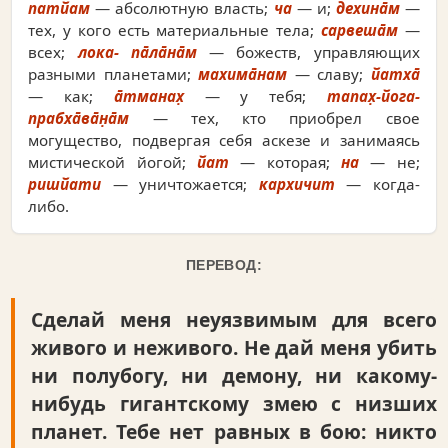
патйам
— абсолютную власть;
ча
— и;
дехина̄м
—
тех, у кого есть материальные тела;
сарвеша̄м
—
всех;
лока- па̄ла̄на̄м
— божеств, управляющих
разными планетами;
махима̄нам
— славу;
йатха̄
— как;
а̄тманах̣
— у тебя;
тапах̣-йога-
прабха̄ва̄н̣а̄м
— тех, кто приобрел свое
могущество, подвергая себя аскезе и занимаясь
мистической йогой;
йат
— которая;
на
— не;
ришйати
— уничтожается;
кархичит
— когда-
либо.
ПЕРЕВОД:
Сделай меня неуязвимым для всего
живого и неживого. Не дай меня убить
ни полубогу, ни демону, ни какому-
нибудь гигантскому змею с низших
планет. Тебе нет равных в бою: никто