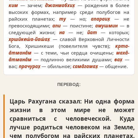
ким
— зачем;
джанмабхих̣
— рождения в более
высоких формах, например среди полубогов на
райских планетах;
ту
— но;
апараих̣
— не
превосходящими;
апи
— поистине;
амушмин
— в
следующей жизни;
на
— не;
йат
— которых;
хр̣шӣкеш́а-йаш́ах̣
— славой Верховной Личности
Бога, Хришикеши (повелителя чувств);
кр̣та-
а̄тмана̄м
— с теми, чьи сердца очищены;
маха̄-
а̄тмана̄м
— подлинно великими душами;
вах̣
—
вас;
прачурах̣
— обильное;
сама̄гамах̣
— общение.
ПЕРЕВОД:
Царь Рахугана сказал: Ни одна форма
жизни в этом мире не может
сравниться с человеческой. Куда
лучше родиться человеком на Земле,
чем полубогом на райских планетах.