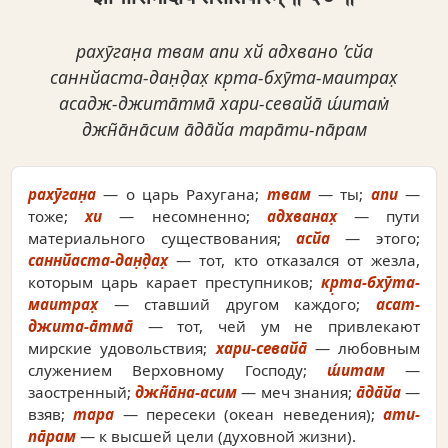
рахӯган̣а твам апи хй адхвано ’сйа
саннйаста-дан̣д̣ах̣ кр̣та-бхӯта-маитрах̣
асадж-джита̄тма̄ хари-севайа̄ ш́итам̇
джн̃а̄на̄сим а̄да̄йа тара̄ти-па̄рам
рахӯган̣а
— о царь Рахугана;
твам
— ты;
апи
—
тоже;
хи
— несомненно;
адхванах̣
— пути
материального существования;
асйа
— этого;
саннйаста-дан̣д̣ах̣
— тот, кто отказался от жезла,
которым царь карает преступников;
кр̣та-бхӯта-
маитрах̣
— ставший другом каждого;
асат-
джита-а̄тма̄
— тот, чей ум не привлекают
мирские удовольствия;
хари-севайа̄
— любовным
служением Верховному Господу;
ш́итам
—
заостренный;
джн̃а̄на-асим
— меч знания;
а̄да̄йа
—
взяв;
тара
— пересеки (океан неведения);
ати-
па̄рам
— к высшей цели (духовной жизни).