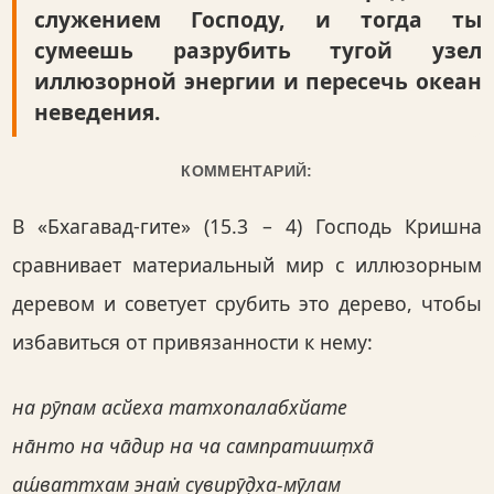
служением Господу, и тогда ты
сумеешь разрубить тугой узел
иллюзорной энергии и пересечь океан
неведения.
КОММЕНТАРИЙ:
В «Бхагавад-гите» (15.3 – 4) Господь Кришна
сравнивает материальный мир с иллюзорным
деревом и советует срубить это дерево, чтобы
избавиться от привязанности к нему:
на рӯпам асйеха татхопалабхйате
на̄нто на ча̄дир на ча сампратишт̣ха̄
аш́ваттхам энам̇ сувирӯд̣ха-мӯлам