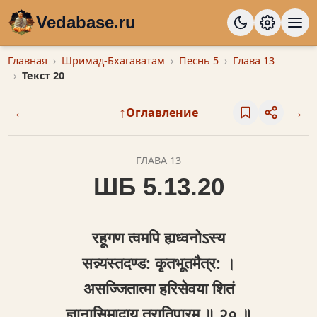
Vedabase.ru
Главная
Шримад-Бхагаватам
Песнь 5
Глава 13
Текст 20
←
↑
→
Оглавление
ГЛАВА 13
ШБ 5.13.20
रहूगण त्वमपि ह्यध्वनोऽस्य
सन्न्यस्तदण्ड: कृतभूतमैत्र: ।
असज्जितात्मा हरिसेवया शितं
ज्ञानासिमादाय तरातिपारम् ॥ २० ॥