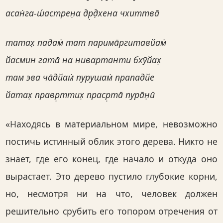
асан̇га-ш́астрен̣а др̣д̣хена чхиттва̄
татах̣ падам̇ тат парима̄ргитавйам̇
йасмин гата̄ на нивартанти бхӯйах̣
там эва ча̄дйам̇ пурушам̇ прападйе
йатах̣ правр̣ттих̣ праср̣та̄ пура̄н̣ӣ
«Находясь в материальном мире, невозможно
постичь истинный облик этого дерева. Никто не
знает, где его конец, где начало и откуда оно
вырастает. Это дерево пустило глубокие корни,
но, несмотря ни на что, человек должен
решительно срубить его топором отречения от