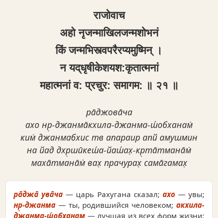
राजोवाच
अहो नृजन्माखिलजन्मशोभनं
किं जन्मभिस्त्वपरैरप्यमुष्मिन् ।
न यद्‌धृषीकेशयश:कृतात्मनां
महात्मनां व: प्रचुर: समागम: ॥ २१ ॥
ра̄джова̄ча
ахо нр̣-джанма̄кхила-джанма-ш́обханам̇
ким̇ джанмабхис тв апараир апй амушмин
на йад дхр̣шӣкеш́а-йаш́ах̣-кр̣та̄тмана̄м̇
маха̄тмана̄м̇ вах̣ прачурах̣ сама̄гамах̣
ра̄джа̄ ува̄ча
— царь Рахугана сказал;
ахо
— увы;
нр̣-джанма
— ты, родившийся человеком;
акхила-
джанма-ш́обханам
— лучшая из всех форм жизни;