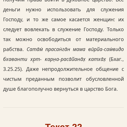
деньги нужно использовать для служения
Господу, и то же самое касается женщин: их
следует вовлекать в служение Господу. Только
так можно освободиться от материального
рабства.
Сата̄м̇ прасан̇га̄н мама вӣрйа-сам̇видо
бхаванти хр̣т- карн̣а-раса̄йана̄х̣ катха̄х̣
(Бхаг.,
3.25.25). Даже непродолжительное общение с
чистым преданным позволит обусловленной
душе благополучно вернуться в царство Бога.