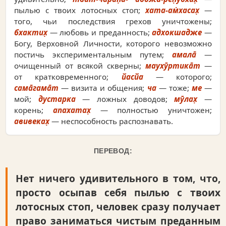
пылью с твоих лотосных стоп;
хата-ам̇хасах̣
—
того, чьи последствия грехов уничтожены;
бхактих̣
— любовь и преданность;
адхокшадже
—
Богу, Верховной Личности, которого невозможно
постичь экспериментальным путем;
амала̄
—
очищенный от всякой скверны;
маухӯртика̄т
—
от кратковременного;
йасйа
— которого;
сама̄гама̄т
— визита и общения;
ча
— тоже;
ме
—
мой;
дустарка
— ложных доводов;
мӯлах̣
—
корень;
апахатах̣
— полностью уничтожен;
авивеках̣
— неспособность распознавать.
ПЕРЕВОД:
Нет ничего удивительного в том, что,
просто осыпав себя пылью с твоих
лотосных стоп, человек сразу получает
право заниматься чистым преданным