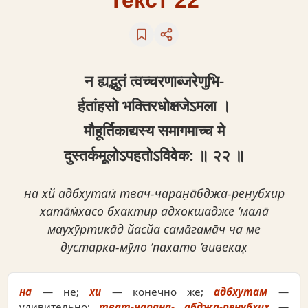
Текст 22
न ह्यद्भ‍ुतं त्वच्चरणाब्जरेणुभि-
र्हतांहसो भक्तिरधोक्षजेऽमला ।
मौहूर्तिकाद्यस्य समागमाच्च मे
दुस्तर्कमूलोऽपहतोऽविवेक: ॥ २२ ॥
на хй адбхутам̇ твач-чаран̣а̄бджа-рен̣убхир
хата̄м̇хасо бхактир адхокшадже ’мала̄
маухӯртика̄д йасйа сама̄гама̄ч ча ме
дустарка-мӯло ’пахато ’вивеках̣
на
— не;
хи
— конечно же;
адбхутам
—
удивительно;
тват-чаран̣а- абджа-рен̣убхих̣
—