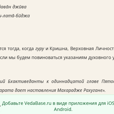
гйава̄н джӣва
ти-лата̄-бӣджа
ся тогда, когда
гуру
и Кришна, Верховная Личност
если мы будем повиноваться указаниям духовного у
рий Бхактиведанты к одиннадцатой главе Пятой
арата дает наставления Махарадже Рахугане».
Добавьте VedaBase.ru в виде приложения для iO
Android.