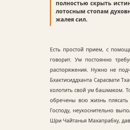
полностью скрыть истин
лотосным стопам духовн
жалея сил.
Есть простой прием, с помощ
говорит. Ум постоянно треб
распоряжения. Нужно не подч
Бхактисиддханта Сарасвати Тх
колотить свой ум башмаком. Т
обречены всю жизнь плясать 
Господу, неукоснительно выпо
Шри Чайтанья Махапрабху, дав