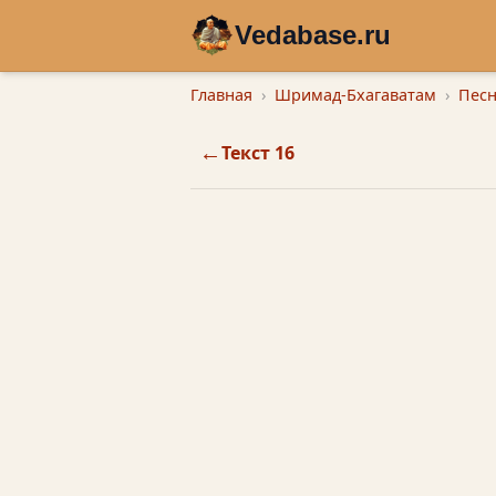
Vedabase.ru
Главная
Шримад-Бхагаватам
Песн
←
Текст 16