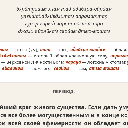
бхра̄тр̣вйам энам̇ тад адабхра-вӣрйам
упекшайа̄дхйедхитам апраматтах̣
гурор хареш́ чаран̣опа̄сана̄стро
джахи вйалӣкам̇ свайам а̄тма-мошам
энам
— этого (ум);
тат
— того;
адабхра-вӣрйам
— облада
дхйедхитам
— который обрел чрезмерную силу;
апрама
— Верховной Личности Бога;
чаран̣а
— лотосным стопам;
;
вйалӣкам
— ложного;
свайам
— сам;
а̄тма-мошам
— с
ПЕРЕВОД:
ший враг живого существа. Если дать уму
ься все более могущественным и в конце 
ри всей своей эфемерности он обладает о