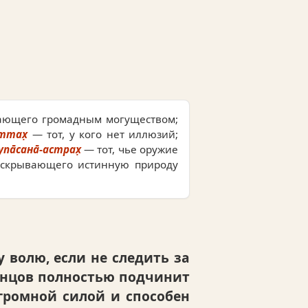
ющего громадным могуществом;
ттах̣
— тот, у кого нет иллюзий;
упа̄сана̄-астрах̣
— тот, чье оружие
крывающего истинную природу
 волю, если не следить за
концов полностью подчинит
громной силой и способен