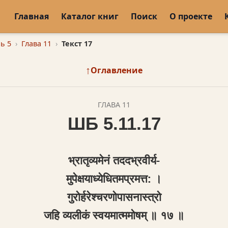
Главная
Каталог книг
Поиск
О проекте
ь 5
Глава 11
Текст 17
↑
Оглавление
ГЛАВА 11
ШБ 5.11.17
भ्रातृव्यमेनं तददभ्रवीर्य-
मुपेक्षयाध्येधितमप्रमत्त: ।
गुरोर्हरेश्चरणोपासनास्त्रो
जहि व्यलीकं स्वयमात्ममोषम् ॥ १७ ॥