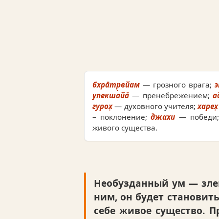
бхра̄тр̣вйам
— грозного врага;
упекшайа̄
— пренебрежением;
а
гурох̣
— духовного учителя;
харех̣
– поклонение;
джахи
— победи
живого существа.
Необузданный ум — злей
ним, он будет становит
себе живое существо. П