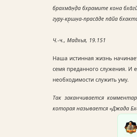
брахма̄н̣д̣а бхрамите кона бха̄
гуру-кр̣шн̣а-праса̄де па̄йа бхак
Ч.-ч., Мадхья, 19.151
Наша истинная жизнь начинает
семя преданного служения. И 
необходимости служить уму.
Так заканчивается коммента
которая называется «Джада Бх