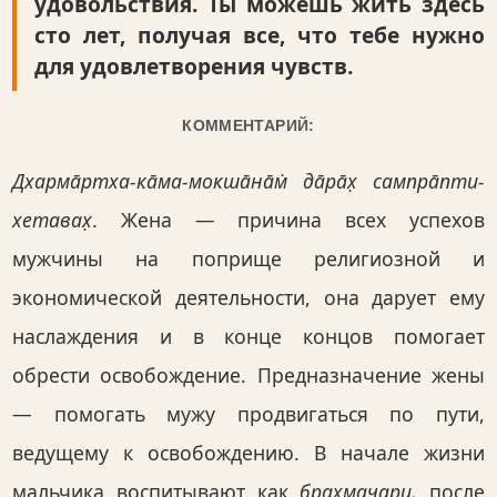
удовольствия. Ты можешь жить здесь
сто лет, получая все, что тебе нужно
для удовлетворения чувств.
КОММЕНТАРИЙ:
Дхарма̄ртха-ка̄ма-мокша̄на̄м̇ да̄ра̄х̣ сампра̄пти-
хетавах̣
. Жена — причина всех успехов
мужчины на поприще религиозной и
экономической деятельности, она дарует ему
наслаждения и в конце концов помогает
обрести освобождение. Предназначение жены
— помогать мужу продвигаться по пути,
ведущему к освобождению. В начале жизни
мальчика воспитывают как
брахмачари,
после