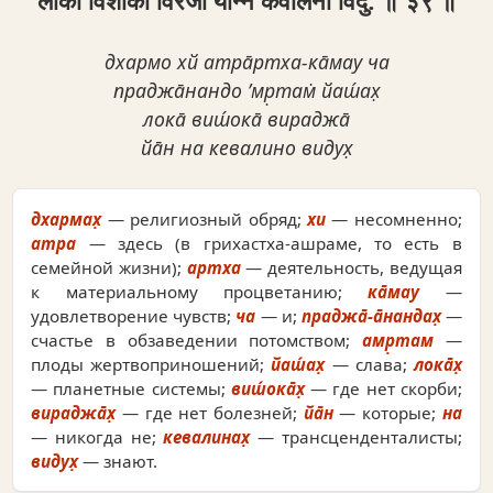
लोका विशोका विरजा यान्न केवलिनो विदु: ॥ ३९ ॥
дхармо хй атра̄ртха-ка̄мау ча
праджа̄нандо ’мр̣там̇ йаш́ах̣
лока̄ виш́ока̄ вираджа̄
йа̄н на кевалино видух̣
дхармах̣
— религиозный обряд;
хи
— несомненно;
атра
— здесь (в грихастха-ашраме, то есть в
семейной жизни);
артха
— деятельность, ведущая
к материальному процветанию;
ка̄мау
—
удовлетворение чувств;
ча
— и;
праджа̄-а̄нандах̣
—
счастье в обзаведении потомством;
амр̣там
—
плоды жертвоприношений;
йаш́ах̣
— слава;
лока̄х̣
— планетные системы;
виш́ока̄х̣
— где нет скорби;
вираджа̄х̣
— где нет болезней;
йа̄н
— которые;
на
— никогда не;
кевалинах̣
— трансценденталисты;
видух̣
— знают.