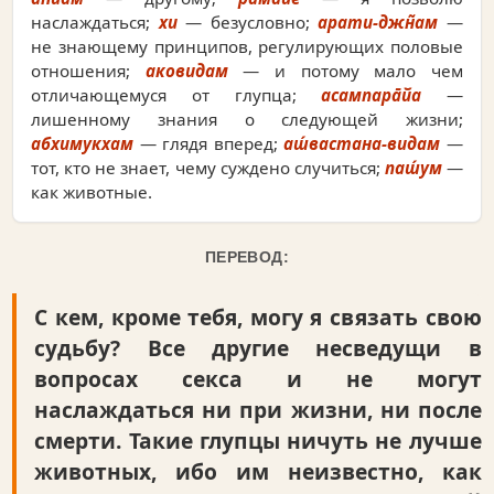
наслаждаться;
хи
— безусловно;
арати-джн̃ам
—
не знающему принципов, регулирующих половые
отношения;
аковидам
— и потому мало чем
отличающемуся от глупца;
асампара̄йа
—
лишенному знания о следующей жизни;
абхимукхам
— глядя вперед;
аш́вастана-видам
—
тот, кто не знает, чему суждено случиться;
паш́ум
—
как животные.
ПЕРЕВОД:
С кем, кроме тебя, могу я связать свою
судьбу? Все другие несведущи в
вопросах секса и не могут
наслаждаться ни при жизни, ни после
смерти. Такие глупцы ничуть не лучше
животных, ибо им неизвестно, как