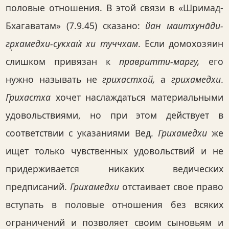
половые отношения. В этой связи в «Шримад-
Бхагаватам» (7.9.45) сказано:
йан маитхуна̄ди-
гр̣хамедхи-сукхам̇ хи туччхам
. Если домохозяин
слишком привязан к
правритти-маргу,
его
нужно называть не
грихастхой,
а
грихамедхи
.
Грихастха
хочет наслаждаться материальными
удовольствиями, но при этом действует в
соответствии с указаниями Вед.
Грихамедхи
же
ищет только чувственных удовольствий и не
придерживается никаких ведических
предписаний.
Грихамедхи
отстаивает свое право
вступать в половые отношения без всяких
ограничений и позволяет своим сыновьям и