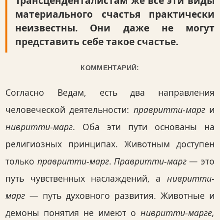
Трансценденталистам же все эти виды
материального счастья практически
неизвестны. Они даже не могут
представить себе такое счастье.
КОММЕНТАРИЙ:
Согласно Ведам, есть два направления
человеческой деятельности:
правритти-марг
и
нивритти-марг
. Оба эти пути основаны на
религиозных принципах. Животным доступен
только
правритти-марг
.
Правритти-марг
— это
путь чувственных наслаждений, а
нивритти-
марг
— путь духовного развития. Животные и
демоны понятия не имеют о
нивритти-марге,