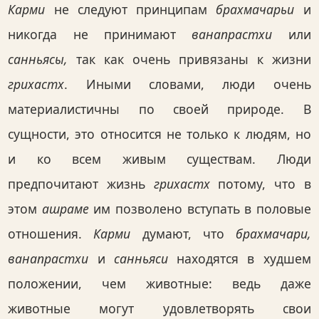
Карми
не следуют принципам
брахмачарьи
и
никогда не принимают
ванапрастхи
или
санньясы,
так как очень привязаны к жизни
грихастх
. Иными словами, люди очень
материалистичны по своей природе. В
сущности, это относится не только к людям, но
и ко всем живым существам. Люди
предпочитают жизнь
грихастх
потому, что в
этом
ашраме
им позволено вступать в половые
отношения.
Карми
думают, что
брахмачари,
ванапрастхи
и
санньяси
находятся в худшем
положении, чем животные: ведь даже
животные могут удовлетворять свои