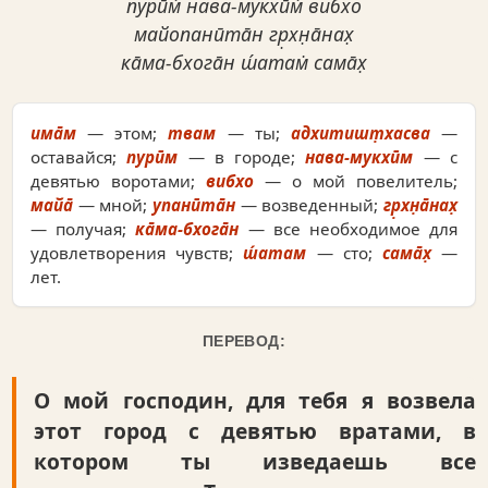
пурӣм̇ нава-мукхӣм̇ вибхо
майопанӣта̄н гр̣хн̣а̄нах̣
ка̄ма-бхога̄н ш́атам̇ сама̄х̣
има̄м
— этом;
твам
— ты;
адхитишт̣хасва
—
оставайся;
пурӣм
— в городе;
нава-мукхӣм
— с
девятью воротами;
вибхо
— о мой повелитель;
майа̄
— мной;
упанӣта̄н
— возведенный;
гр̣хн̣а̄нах̣
— получая;
ка̄ма-бхога̄н
— все необходимое для
удовлетворения чувств;
ш́атам
— сто;
сама̄х̣
—
лет.
ПЕРЕВОД:
О мой господин, для тебя я возвела
этот город с девятью вратами, в
котором ты изведаешь все