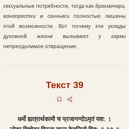
сексуальные потребности, тогда как
брахмачари,
ванапрастхи
и
санньяси
полностью лишены
этой возможности. Вот почему эти уклады
духовной жизни вызывают у
карми
непреодолимое отвращение.
Текст 39
धर्मो ह्यत्रार्थकामौ च प्रजानन्दोऽमृतं यश: ।