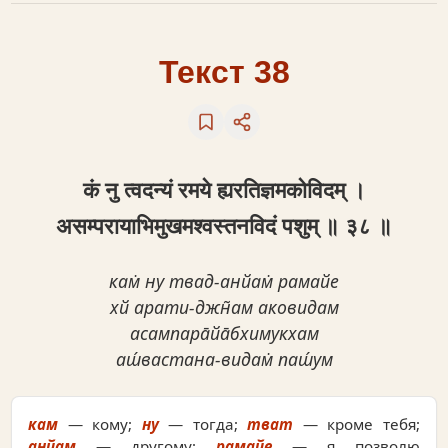
Текст 38
कं नु त्वदन्यं रमये ह्यरतिज्ञमकोविदम् ।
असम्परायाभिमुखमश्वस्तनविदं पशुम् ॥ ३८ ॥
кам̇ ну твад-анйам̇ рамайе
хй арати-джн̃ам аковидам
асампара̄йа̄бхимукхам
аш́вастана-видам̇ паш́ум
кам
— кому;
ну
— тогда;
тват
— кроме тебя;
анйам
— другому;
рамайе
— я позволю