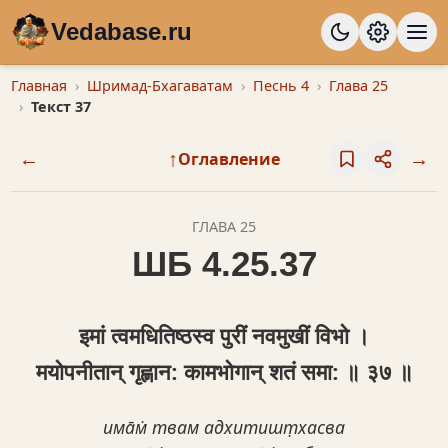
Vedabase.ru
Главная
Шримад-Бхагаватам
Песнь 4
Глава 25
Текст 37
←
↑
→
Оглавление
ГЛАВА 25
ШБ 4.25.37
इमां त्वमधितिष्ठस्व पुरीं नवमुखीं विभो ।
मयोपनीतान् गृह्णान: कामभोगान् शतं समा: ॥ ३७ ॥
има̄м̇ твам адхитишт̣хасва