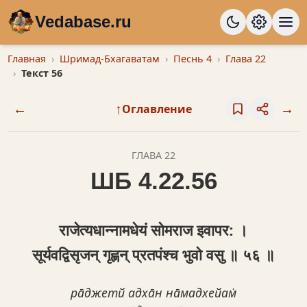
Vedabase.ru
Главная
Шримад-Бхагаватам
Песнь 4
Глава 22
Текст 56
←
↑
→
Оглавление
ГЛАВА 22
ШБ 4.22.56
राजेत्यधान्नामधेयं सोमराज इवापर: ।
सूर्यवद्विसृजन् गृह्णन् प्रतपंश्च भुवो वसु ॥ ५६ ॥
ра̄джетй адха̄н на̄мадхейам̇