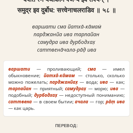
समुद्र इव दुर्बोध: सत्त्वेनाचलराडिव ॥ ५८ ॥
варшати сма йатха̄-ка̄мам̇
парджанйа ива тарпайан
самудра ива дурбодхах̣
саттвена̄чала-ра̄д̣ ива
варшати
— проливающий;
сма
— имел
обыкновение;
йатха̄-ка̄мам
— столько, сколько
можно пожелать;
парджанйах̣
— вода;
ива
— как;
тарпайан
— приятный;
самудрах̣
— морю;
ива
—
подобный;
дурбодхах̣
— недоступный пониманию;
саттвена
— в своем бытии;
ачала
— гор;
ра̄т̣ ива
— как царь.
ПЕРЕВОД: