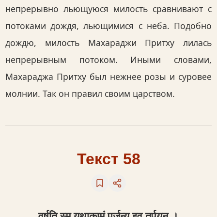
непрерывно льющуюся милость сравнивают с
потоками дождя, льющимися с неба. Подобно
дождю, милость Махараджи Притху лилась
непрерывным потоком. Иными словами,
Махараджа Притху был нежнее розы и суровее
молнии. Так он правил своим царством.
Текст 58
वर्षति स्म यथाकामं पर्जन्य इव तर्पयन् ।