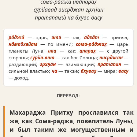
сома-ра̄джа ива̄парах̣
сӯрйавад виср̣джан гр̣хн̣ан
пратапам̇ш́ ча бхуво васу
ра̄джа̄
— царь;
ити
— так;
адха̄т
— принял;
на̄мадхейам
— по имени;
сома-ра̄джах̣
— царь
планеты Луна;
ива
— как;
апарах̣
— с другой
стороны;
сӯрйа-ват
— как бог Солнца;
виср̣джан
—
раздающий;
гр̣хн̣ан
— взимающий;
пратапан
—
сильной властью;
ча
— также;
бхувах̣
— мира;
васу
— доход.
ПЕРЕВОД:
Махараджа Притху прославился так
же, как Сома-раджа, повелитель Луны,
и был таким же могущественным и