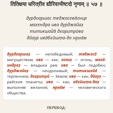
तितिक्षया धरित्रीव द्यौरिवाभीष्टदो नृणाम् ॥ ५७ ॥
дурдхаршас теджасева̄гнир
махендра ива дурджайах̣
титикшайа̄ дхаритрӣва
дйаур ива̄бхӣшт̣а-до нр̣н̣а̄м
дурдхаршах̣
— непобедимый;
теджаса̄
—
могуществом;
ива
— как;
агних̣
— огонь;
маха̄-
индрах̣
— владыка рая;
ива
— был подобен;
дурджайах̣
— неодолимый;
титикшайа̄
—
терпением;
дхаритрӣ
— Земля;
ива
— как;
дйаух̣
—
райские планеты;
ива
— как;
абхӣшт̣а-дах̣
—
выполняя желания;
нр̣н̣а̄м
— человеческого
общества.
ПЕРЕВОД: