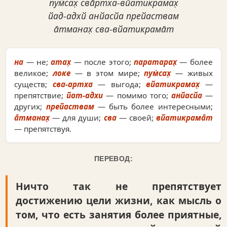
пум̇сах̣ сва̄ртха-вйатикрамах̣
йад-адхй анйасйа прейаствам
а̄тманах̣ сва-вйатикрама̄т
на
— не;
атах̣
— после этого;
паратарах̣
— более
великое;
локе
— в этом мире;
пум̇сах̣
— живых
существ;
сва-артха
— выгода;
вйатикрамах̣
—
препятствие;
йат-адхи
— помимо того;
анйасйа
—
других;
прейаствам
— быть более интересными;
а̄тманах̣
— для души;
сва
— своей;
вйатикрама̄т
— препятствуя.
ПЕРЕВОД:
Ничто так не препятствует
достижению цели жизни, как мысль о
том, что есть занятия более приятные,