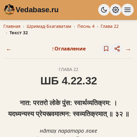
Vedabase.ru
Главная
Шримад-Бхагаватам
Песнь 4
Глава 22
Текст 32
←
↑
→
Оглавление
ГЛАВА 22
ШБ 4.22.32
नात: परतरो लोके पुंस: स्वार्थव्यतिक्रम: ।
यदध्यन्यस्य प्रेयस्त्वमात्मन: स्वव्यतिक्रमात् ॥ ३२ ॥
на̄тах̣ паратаро локе