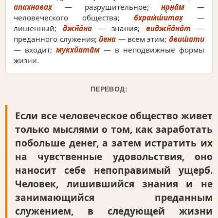
апахнавах̣
— разрушительное;
нр̣н̣а̄м
—
человеческого общества;
бхрам̇ш́итах̣
—
лишенный;
джн̃а̄на
— знания;
виджн̃а̄на̄т
—
преданного служения;
йена
— всем этим;
а̄виш́ати
— входит;
мукхйата̄м
— в неподвижные формы
жизни.
ПЕРЕВОД:
Если все человеческое общество живет
только мыслями о том, как заработать
побольше денег, а затем истратить их
на чувственные удовольствия, оно
наносит себе непоправимый ущерб.
Человек, лишившийся знания и не
занимающийся преданным
служением, в следующей жизни