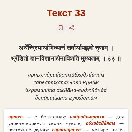
Текст 33
अर्थेन्द्रियार्थाभिध्यानं सर्वार्थापह्नवो नृणाम् ।
भ्रंशितो ज्ञानविज्ञानाद्येनाविशति मुख्यताम् ॥ ३३ ॥
артхендрийа̄ртха̄бхидхйа̄нам̇
сарва̄ртха̄пахнаво нр̣н̣а̄м
бхрам̇ш́ито джн̃а̄на-виджн̃а̄на̄д
йена̄виш́ати мукхйата̄м
артха
— о богатствах;
индрийа-артха
— для
удовлетворения своих чувств;
абхидхйа̄нам
—
постоянно думая;
сарва-артха
— четыре цели;