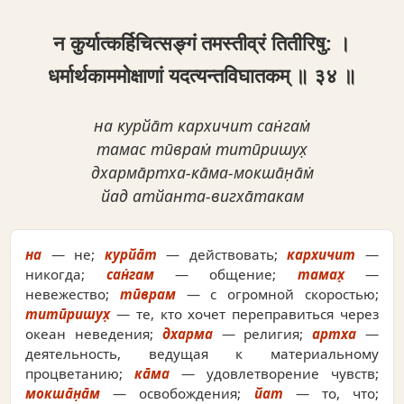
न कुर्यात्कर्हिचित्सङ्गं तमस्तीव्रं तितीरिषु: ।
धर्मार्थकाममोक्षाणां यदत्यन्तविघातकम् ॥ ३४ ॥
на курйа̄т кархичит сан̇гам̇
тамас тӣврам̇ титӣришух̣
дхарма̄ртха-ка̄ма-мокша̄н̣а̄м̇
йад атйанта-вигха̄такам
на
— не;
курйа̄т
— действовать;
кархичит
—
никогда;
сан̇гам
— общение;
тамах̣
—
невежество;
тӣврам
— с огромной скоростью;
титӣришух̣
— те, кто хочет переправиться через
океан неведения;
дхарма
— религия;
артха
—
деятельность, ведущая к материальному
процветанию;
ка̄ма
— удовлетворение чувств;
мокша̄н̣а̄м
— освобождения;
йат
— то, что;