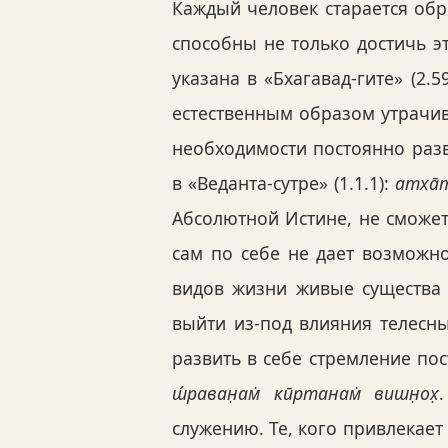
Каждый человек старается обр
способны не только достичь э
указана в «Бхагавад-гите» (2.5
естественным образом утрачива
необходимости постоянно раз
в «Веданта-сутре» (1.1.1):
атха̄
Абсолютной Истине, не сможе
сам по себе не дает возможн
видов жизни живые существа 
выйти из-под влияния телесн
развить в себе стремление по
ш́раван̣ам̇ кӣртанам̇ вишн̣ох̣
служению. Те, кого привлекает