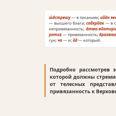
ш́а̄стрешу
— в писаниях;
ийа̄н эв
— высшего блага;
садхрйак
— в с
непривязанность;
а̄тма-вйатир
ратих̣
— привязанность;
брахман
гун;
ча
— и;
йа̄
— который.
Подробно рассмотрев 
которой должны стремит
от телесных предста
привязанность к Верхов