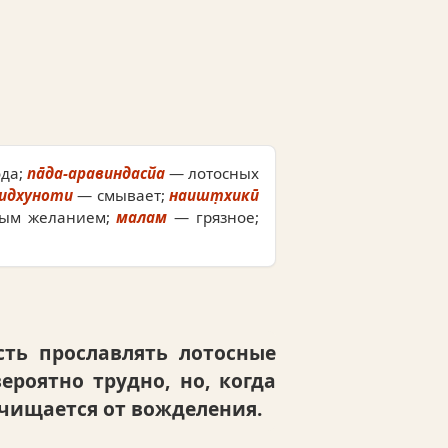
да;
па̄да-аравиндасйа
— лотосных
идхуноти
— смывает;
наишт̣хикӣ
ным желанием;
малам
— грязное;
сть прославлять лотосные
ероятно трудно, но, когда
очищается от вожделения.