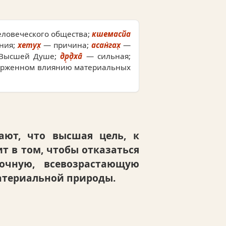
ловеческого общества;
кшемасйа
ения;
хетух̣
— причина;
асан̇гах̣
—
Высшей Душе;
др̣д̣ха̄
— сильная;
ерженном влиянию материальных
ают, что высшая цель, к
т в том, чтобы отказаться
очную, всевозрастающую
материальной природы.