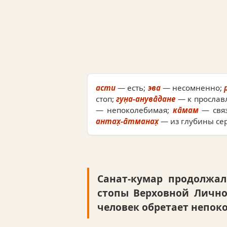
асти
— есть;
эва
— несомненно;
стоп;
гун̣а-анува̄дане
— к прослав
— непоколебимая;
ка̄мам
— связ
антах̣-а̄тманах̣
— из глубины се
Санат-кумар продолжал
стопы Верховной Личнос
человек обретает непоко