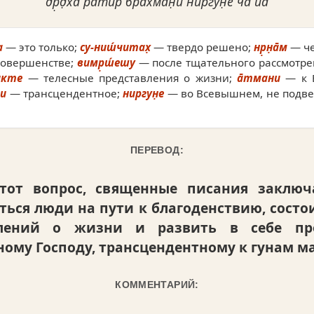
др̣д̣ха̄ ратир брахман̣и ниргун̣е ча йа̄
а
— это только;
су-ниш́читах̣
— твердо решено;
нр̣н̣а̄м
— че
овершенстве;
вимр̣ш́ешу
— после тщательного рассмотр
икте
— телесные представления о жизни;
а̄тмани
— к 
̣и
— трансцендентное;
ниргун̣е
— во Всевышнем, не подв
ПЕРЕВОД:
этот вопрос, священные писания заключ
ься люди на пути к благоденствию, состои
влений о жизни и развить в себе пр
ному Господу, трансцендентному к гунам 
КОММЕНТАРИЙ: