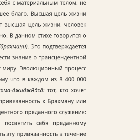
себя с материальным телом, не
сшее благо. Высшая цель жизни
ит высшая цель жизни, человек
но. В данном стихе говорится о
(брахман̣и)
. Это подтверждается
ести знание о трансцендентной
у миру. Эволюционный процесс
му что в каждом из 8 400 000
хма-джиджн̃а̄са̄:
тот, кто хочет
привязанность к Брахману или
дентного преданного служения:
 посвятить себя преданному
ть эту привязанность в течение