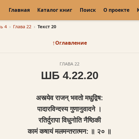
Главная
Каталог книг
Поиск
О проекте
ь 4
Глава 22
Текст 20
↑
Оглавление
ГЛАВА 22
ШБ 4.22.20
अस्त्येव राजन् भवतो मधुद्विष:
पादारविन्दस्य गुणानुवादने ।
रतिर्दुरापा विधुनोति नैष्ठिकी
कामं कषायं मलमन्तरात्मन: ॥ २० ॥