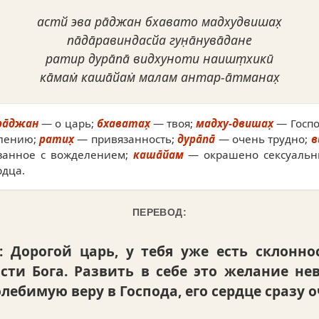
астй эва ра̄джан бхавато мадхудвишах̣
па̄да̄равиндасйа гун̣а̄нува̄дане
ратир дура̄па̄ видхуноти наишт̣хикӣ
ка̄мам̇ каша̄йам̇ малам антар-а̄тманах̣
ра̄джан
— о царь;
бхаватах̣
— твоя;
мадху-двишах̣
— Госпо
лению;
ратих̣
— привязанность;
дура̄па̄
— очень трудно;
в
анное с вожделением;
каша̄йам
— окрашено сексуаль
рдца.
ПЕРЕВОД:
: Дорогой царь, у тебя уже есть склонно
ти Бога. Развить в себе это желание нев
лебимую веру в Господа, его сердце сразу 