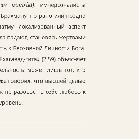
ган митхйа̄),
имперсоналисты
 Брахману, но рано или поздно
тму, локализованный аспект
да падают, становясь жертвами
ть к Верховной Личности Бога.
хагавад-гита» (2.59) объясняет
ельность может лишь тот, кто
кже говорил, что высшей целью
ек не разовьет в себе любовь к
уровень.