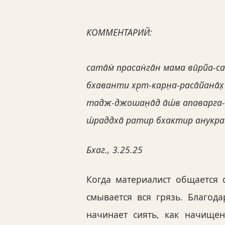
КОММЕНТАРИЙ:
сата̄м̇ прасан̇га̄н мама вӣрйа-с
бхаванти хр̣т-карн̣а-раса̄йана̄х̣
тадж-джошан̣а̄д а̄ш́в апаварг
ш́раддха̄ ратир бхактир анук
Бхаг., 3.25.25
Когда материалист общается 
смывается вся грязь. Благо
начинает сиять, как начище