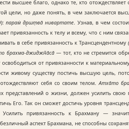
ести высшее благо, однако те, кто отождествляет 
той цели, но даже понять, в чем заключается вы
9):
парам̇ др̣шт̣ва̄ нивартате
. Узнав, в чем состо
ет привязанность к телу и всему, что с ним связа
вивать в себе привязанность к Трансцендентному
то брахма-джиджн̃а̄са̄
— тот, кто не стремится обр
т освободиться от привязанности к материальном
ости живому существу постичь высшую цель, пото
отождествляют себя со своим телом.
Атха̄то бра
ых представлений о жизни, должен усилить свою 
стичь Его. Так он сможет достичь уровня трансцен
. Усилить привязанность к Брахману — значит
 безличный аспект Брахмана, не способны сохраня