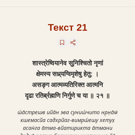
Текст 21
शास्त्रेष्वियानेव सुनिश्चितो नृणां
क्षेमस्य सध्र्‌यग्विमृशेषु हेतु: ।
असङ्ग आत्मव्यतिरिक्त आत्मनि
द‍ृढा रतिर्ब्रह्मणि निर्गुणे च या ॥ २१ ॥
ш́а̄стрешв ийа̄н эва суниш́чито нр̣н̣а̄м̇
кшемасйа садхрйаг-вимр̣ш́ешу хетух̣
асан̇га а̄тма-вйатирикта а̄тмани