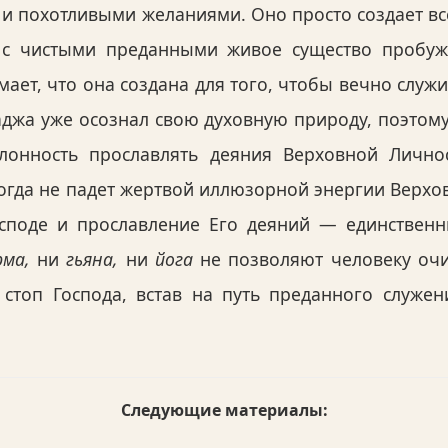
и похотливыми желаниями. Оно просто создает вс
с чистыми преданными живое существо пробужд
ает, что она создана для того, чтобы вечно служи
джа уже осознал свою духовную природу, поэтом
лонность прославлять деяния Верховной Лично
икогда не падет жертвой иллюзорной энергии Верхо
споде и прославление Его деяний — единственн
рма,
ни
гьяна,
ни
йога
не позволяют человеку очис
стоп Господа, встав на путь преданного служен
Следующие материалы: