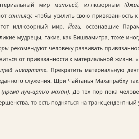
материальный мир
митхьей,
иллюзорным
(джа
ают
санньясу,
чтобы усилить свою привязанность к
этот иллюзорный мир.
Йоги,
осознавшие Парама
еликие мудрецы, такие, как Вишвамитра, тоже иног
тры
рекомендуют человеку развивать привязаннос
иться от привязанности к материальной жизни. «Б
̣шт̣ва̄ нивартате
. Прекратить материальную деят
еданного служения. Шри Чайтанья Махапрабху та
у
(према̄ пум-артхо маха̄н)
. До тех пор пока челов
вершенства, то есть подняться на трансцендентный 