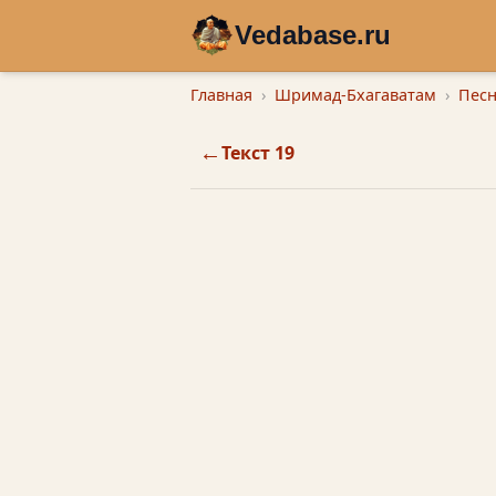
Vedabase.ru
Главная
Шримад-Бхагаватам
Песн
←
Текст 19