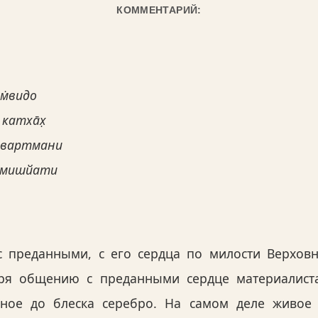
КОММЕНТАРИЙ:
ам̇видо
 катха̄х̣
а-вартмани
рамишйати
с преданными, с его сердца по милости Верхов
даря общению с преданными сердце материалист
нное до блеска серебро. На самом деле живое 