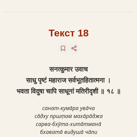
Текст 18
सनत्कुमार उवाच
साधु पृष्टं महाराज सर्वभूतहितात्मना ।
भवता विदुषा चापि साधूनां मतिरीद‍ृशी ॥ १८ ॥
санат-кума̄ра ува̄ча
са̄дху пр̣шт̣ам̇ маха̄ра̄джа
сарва-бхӯта-хита̄тмана̄
бхавата̄ видуша̄ ча̄пи