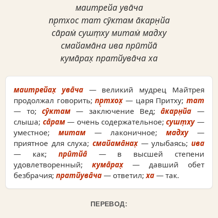
маитрейа ува̄ча
пр̣тхос тат сӯктам а̄карн̣йа
са̄рам̇ сушт̣ху митам̇ мадху
смайама̄на ива прӣтйа̄
кума̄рах̣ пратйува̄ча ха
маитрейах̣ ува̄ча
— великий мудрец Майтрея
продолжал говорить;
пр̣тхох̣
— царя Притху;
тат
— то;
сӯктам
— заключение Вед;
а̄карн̣йа
—
слыша;
са̄рам
— очень содержательное;
сушт̣ху
—
уместное;
митам
— лаконичное;
мадху
—
приятное для слуха;
смайама̄нах̣
— улыбаясь;
ива
— как;
прӣтйа̄
— в высшей степени
удовлетворенный;
кума̄рах̣
— давший обет
безбрачия;
пратйува̄ча
— ответил;
ха
— так.
ПЕРЕВОД: