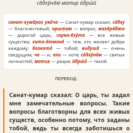
са̄дхӯна̄м̇ матир ӣдр̣ш́ӣ
санат-кума̄рах̣ ува̄ча
— Санат-кумар сказал;
са̄дху
— благочестивый;
пр̣шт̣ам
— вопрос;
маха̄ра̄джа
— дорогой царь;
сарва-бхӯта
— все живые
существа;
хита-а̄тмана̄
— тем, кто желает добра
каждому;
бхавата̄
— тобой;
видуша̄
— очень
сведущим;
ча
— и;
апи
— хотя;
са̄дхӯна̄м
— святых
личностей;
матих̣
— разум;
ӣдр̣ш́ӣ
— такой.
ПЕРЕВОД:
Санат-кумар сказал: О царь, ты задал
мне замечательные вопросы. Такие
вопросы благотворны для всех живых
существ, особенно потому, что заданы
тобой, ведь ты всегда заботишься о