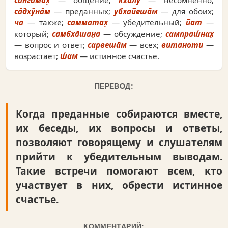
сан̇гамах̣
— общение;
кхалу
— несомненно;
са̄дхӯна̄м
— преданных;
убхайеша̄м
— для обоих;
ча
— также;
самматах̣
— убедительный;
йат
—
который;
самбха̄шан̣а
— обсуждение;
сампраш́нах̣
— вопрос и ответ;
сарвеша̄м
— всех;
витаноти
—
возрастает;
ш́ам
— истинное счастье.
ПЕРЕВОД:
Когда преданные собираются вместе,
их беседы, их вопросы и ответы,
позволяют говорящему и слушателям
прийти к убедительным выводам.
Такие встречи помогают всем, кто
участвует в них, обрести истинное
счастье.
КОММЕНТАРИЙ: