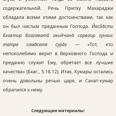
содержательной. Речь Притху Махараджи
обладала всеми этими достоинствами, так как
он был чистым преданным Господа.
Йасйа̄сти
бхактир бхагаватй акин̃чана̄ сарваир гун̣аис
татра сама̄сате сура̄х̣
— «Тот, кто
непоколебимо верит в Верховного Господа и
преданно служит Ему, обретает все лучшие
качества» (Бхаг., 5.18.12). Итак, Кумары остались
очень довольны речью царя, и Санат-кумар
обратился к нему.
Следующие материалы: