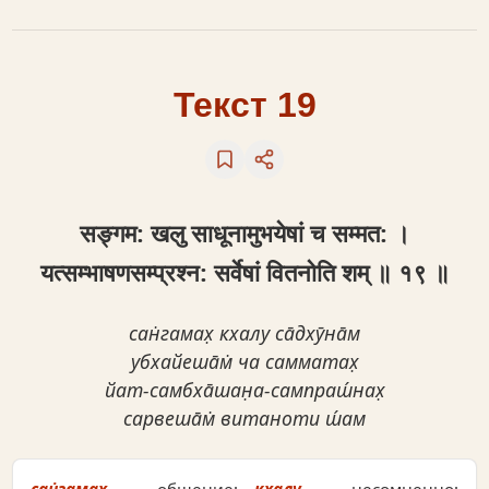
Текст 19
सङ्गम: खलु साधूनामुभयेषां च सम्मत: ।
यत्सम्भाषणसम्प्रश्न: सर्वेषां वितनोति शम् ॥ १९ ॥
сан̇гамах̣ кхалу са̄дхӯна̄м
убхайеша̄м̇ ча самматах̣
йат-самбха̄шан̣а-сампраш́нах̣
сарвеша̄м̇ витаноти ш́ам