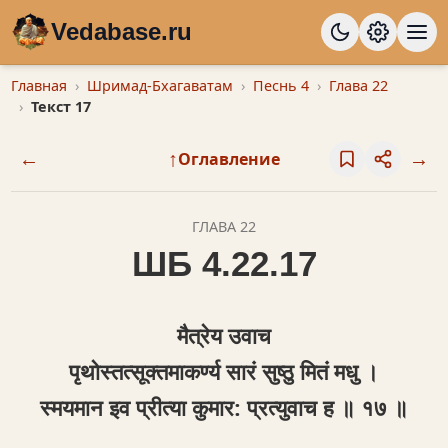
Vedabase.ru
Главная
Шримад-Бхагаватам
Песнь 4
Глава 22
Текст 17
←
↑
→
Оглавление
ГЛАВА 22
ШБ 4.22.17
मैत्रेय उवाच
पृथोस्तत्सूक्तमाकर्ण्य सारं सुष्ठु मितं मधु ।
स्मयमान इव प्रीत्या कुमार: प्रत्युवाच ह ॥ १७ ॥