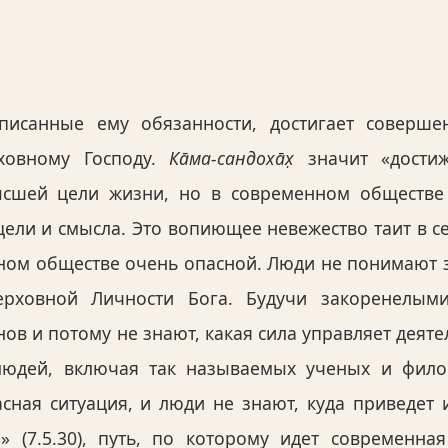
исанные ему обязанности, достигает совершенс
рховному Господу.
Ка̄ма-сандоха̄х̣
значит «достиж
ысшей цели жизни, но в современном обществе 
цели и смысла. Это вопиющее невежество таит в с
ном обществе очень опасной. Люди не понимают 
ерховной Личности Бога. Будучи закоренелыми
нов и потому не знают, какая сила управляет дея
юдей, включая так называемых ученых и филос
сная ситуация, и люди не знают, куда приведет и
» (7.5.30), путь, по которому идет современна