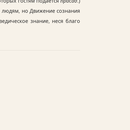
оторых гостям подается
прасад
.)
м людям, но Движение сознания
едическое знание, неся благо