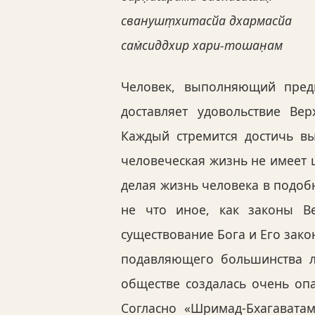
сванушт̣хитасйа дхармасйа
сам̇сиддхир хари-тошан̣ам
Человек, выполняющий предп
доставляет удовольствие Ве
Каждый стремится достичь в
человеческая жизнь не имеет 
делая жизнь человека в подоб
не что иное, как законы В
существование Бога и Его зако
подавляющего большинства л
обществе создалась очень опа
Согласно «Шримад-Бхагаватам