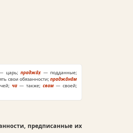
 царь;
праджа̄х̣
— подданные;
ять свои обязанности;
праджа̄на̄м
чей;
ча
— также;
свам
— своей;
занности, предписанные их