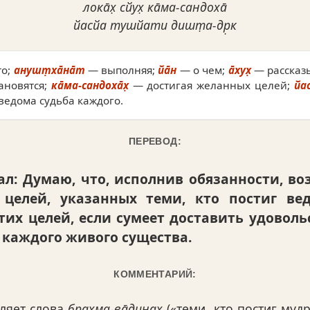
лока̄х̣ сйух̣ ка̄ма-сандоха̄
йасйа тушйати дишт̣а-др̣к
то;
анушт̣ха̄на̄т
— выполняя;
йа̄н
— о чем;
а̄хух̣
— рассказ
ановятся;
ка̄ма-сандоха̄х̣
— достигая желанных целей;
йа
 ведома судьба каждого.
ПЕРЕВОД:
л: Думаю, что, исполнив обязанности, во
 целей, указанных теми, кто постиг ве
тих целей, если сумеет доставить удоволь
 каждого живого существа.
КОММЕНТАРИЙ:
ляет слова
брахма-ва̄динах̣
(«теми, кто постиг мудр