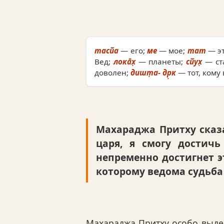
тасйа
— его;
ме
— мое;
тат
— э
Вед;
лока̄х̣
— планеты;
сйух̣
— ст
доволен;
дишт̣а- др̣к
— тот, кому
Махараджа Притху сказа
царя, я смогу достичь
непременно достигнет э
которому ведома судьба
Махараджа Притху особо выде