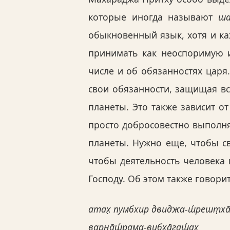
которые иногда называют
ша
обыкновенный язык, хотя и ка
принимать как неоспоримую и
числе и об обязанностях царя
свои обязанности, защищая вс
планеты. Это также зависит от
просто добросовестно выполня
планеты. Нужно еще, чтобы с
чтобы деятельность человека 
Господу. Об этом также говори
атах̣ пумбхир двиджа-ш́решт̣ха
варн̣а̄ш́рама-вибха̄гаш́ах̣