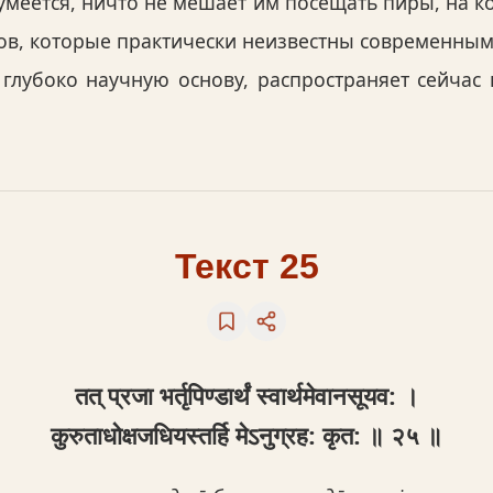
умеется, ничто не мешает им посещать пиры, на к
ов, которые практически неизвестны современны
лубоко научную основу, распространяет сейчас в
Текст 25
तत् प्रजा भर्तृपिण्डार्थं स्वार्थमेवानसूयव: ।
कुरुताधोक्षजधियस्तर्हि मेऽनुग्रह: कृत: ॥ २५ ॥