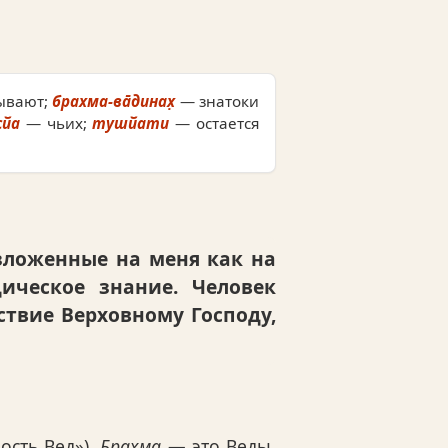
ывают;
брахма-ва̄динах̣
— знатоки
сйа
— чьих;
тушйати
— остается
зложенные на меня как на
дическое знание. Человек
ствие Верховному Господу,
ость Вед»).
Брахма
— это Веды,