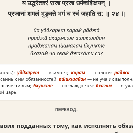
य उद्धरेत्करं राजा प्रजा धर्मेष्वशिक्षयन् ।
प्रजानां शमलं भुङ्क्ते भगं च स्वं जहाति स: ॥ २४ ॥
йа уддхарет карам̇ ра̄джа̄
праджа̄ дхармешв аш́икшайан
праджа̄на̄м̇ ш́амалам̇ бхун̇кте
бхагам̇ ча свам̇ джаха̄ти сах̣
итель);
уддхарет
— взимает;
карам
— налоги;
ра̄джа̄
—
анных им обязанностей;
аш́икшайан
— не уча их выполн
агочестивым;
бхун̇кте
— наслаждается;
бхагам
— с уда
й царь.
ПЕРЕВОД:
своих подданных тому, как исполнять обя