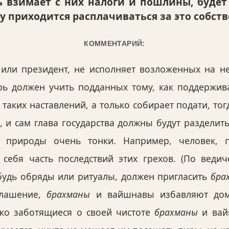
ь взимает с них налоги и пошлины, будет
му приходится расплачиваться за это собст
КОММЕНТАРИЙ:
 или президент, не исполняет возложенных на н
арь должен учить подданных тому, как поддержив
 таких наставлений, а только собирает подати, тогд
 и сам глава государства должны будут разделить
ы природы очень тонки. Например, человек,
 себя часть последствий этих грехов. (По веди
будь обряды или ритуалы, должен пригласить
бра
глашение,
брахманы
и вайшнавы избавляют домо
ако заботящиеся о своей чистоте
брахманы
и вай