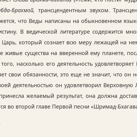
бда-брахмой,
трансцендентным звуком. Трансце
жется, что Веды написаны на обыкновенном языке
стину. В ведической литературе содержится мно
. Царь, который сознает всю меру лежащей на не
е живые существа на вверенной ему планете, пос
 того, насколько его деятельность удовлетворяет
ет свои обязанности, это еще не значит, что он 
воей деятельностью он удовлетворил Верховную Л
принесла желаемый результат, она должна доста
тся во второй главе Первой песни «Шримад-Бхагав
̄