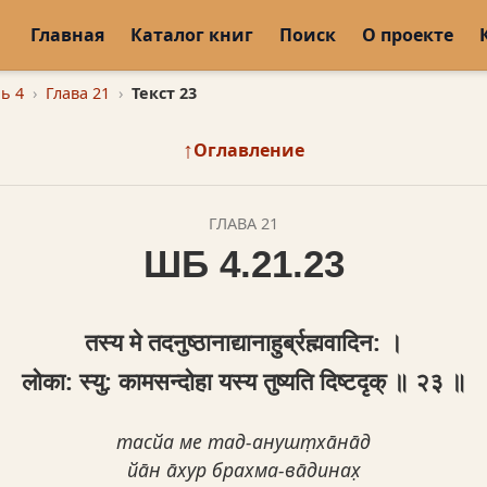
Главная
Каталог книг
Поиск
О проекте
ь 4
Глава 21
Текст 23
↑
Оглавление
ГЛАВА 21
ШБ 4.21.23
तस्य मे तदनुष्ठानाद्यानाहुर्ब्रह्मवादिन: ।
लोका: स्यु: कामसन्दोहा यस्य तुष्यति दिष्टद‍ृक् ॥ २३ ॥
тасйа ме тад-анушт̣ха̄на̄д
йа̄н а̄хур брахма-ва̄динах̣