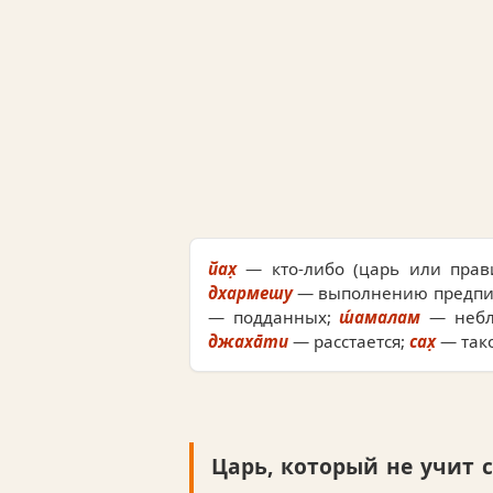
йах̣
— кто-либо (царь или прав
дхармешу
— выполнению предпис
— подданных;
ш́амалам
— небл
джаха̄ти
— расстается;
сах̣
— тако
Царь, который не учит 