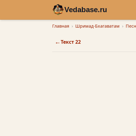
Vedabase.ru
Главная
Шримад-Бхагаватам
Песн
←
Текст 22