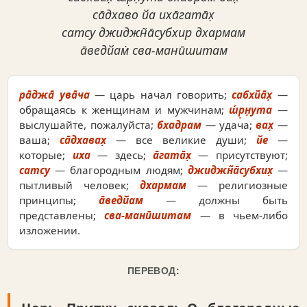
са̄дхаво йа иха̄гата̄х̣
сатсу джиджн̃а̄субхир дхармам
а̄ведйам̇ сва-манӣшитам
ра̄джа̄ ува̄ча
— царь начал говорить;
сабхйа̄х̣
—
обращаясь к женщинам и мужчинам;
ш́р̣н̣ута
—
выслушайте, пожалуйста;
бхадрам
— удача;
вах̣
—
ваша;
са̄дхавах̣
— все великие души;
йе
—
которые;
иха
— здесь;
а̄гата̄х̣
— присутствуют;
сатсу
— благородным людям;
джиджн̃а̄субхих̣
—
пытливый человек;
дхармам
— религиозные
принципы;
а̄ведйам
— должны быть
представлены;
сва-манӣшитам
— в чьем-либо
изложении.
ПЕРЕВОД: