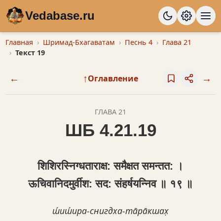
Vedabase.ru
Главная
Шримад-Бхагаватам
Песнь 4
Глава 21
Текст 19
←
↑
→
Оглавление
ГЛАВА 21
ШБ 4.21.19
शिशिरस्‍निग्धताराक्ष: समैक्षत समन्तत: ।
ऊचिवानिदमुर्वीश: सद: संहर्षयन्निव ॥ १९ ॥
ш́иш́ира-снигдха-та̄ра̄кшах̣