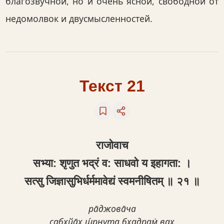
благозвучной, но и очень ясной, свободной от
недомолвок и двусмысленностей.
Текст 21
राजोवाच
सभ्या: श‍ृणुत भद्रं व: साधवो य इहागता: ।
सत्सु जिज्ञासुभिर्धर्ममावेद्यं स्वमनीषितम् ॥ २१ ॥
ра̄джова̄ча
сабхйа̄х̣ ш́р̣н̣ута бхадрам̇ вах̣