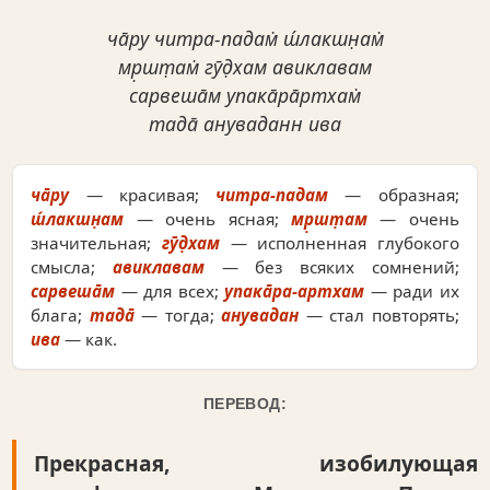
ча̄ру читра-падам̇ ш́лакшн̣ам̇
мр̣шт̣ам̇ гӯд̣хам авиклавам
сарвеша̄м упака̄ра̄ртхам̇
тада̄ ануваданн ива
ча̄ру
— красивая;
читра-падам
— образная;
ш́лакшн̣ам
— очень ясная;
мр̣шт̣ам
— очень
значительная;
гӯд̣хам
— исполненная глубокого
смысла;
авиклавам
— без всяких сомнений;
сарвеша̄м
— для всех;
упака̄ра-артхам
— ради их
блага;
тада̄
— тогда;
анувадан
— стал повторять;
ива
— как.
ПЕРЕВОД:
Прекрасная, изобилующая