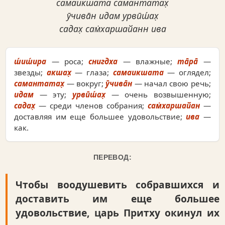
самаикшата самантатах̣
ӯчива̄н идам урвӣш́ах̣
садах̣ сам̇харшайанн ива
ш́иш́ира
— роса;
снигдха
— влажные;
та̄ра̄
—
звезды;
акшах̣
— глаза;
самаикшата
— оглядел;
самантатах̣
— вокруг;
ӯчива̄н
— начал свою речь;
идам
— эту;
урвӣш́ах̣
— очень возвышенную;
садах̣
— среди членов собрания;
сам̇харшайан
—
доставляя им еще большее удовольствие;
ива
—
как.
ПЕРЕВОД:
Чтобы воодушевить собравшихся и
доставить им еще большее
удовольствие, царь Притху окинул их