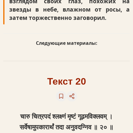
взглядом своих глаз, похожих на
звезды в небе, влажном от росы, а
затем торжественно заговорил.
Следующие материалы:
Текст 20
चारु चित्रपदं श्लक्ष्णं मृष्टं गूढमविक्लवम् ।
सर्वेषामुपकारार्थं तदा अनुवदन्निव ॥ २० ॥