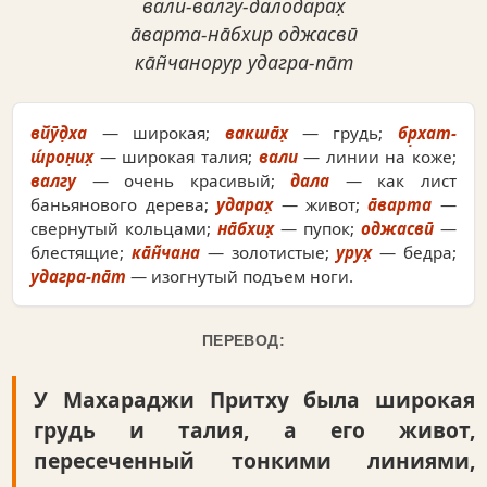
вали-валгу-далодарах̣
а̄варта-на̄бхир оджасвӣ
ка̄н̃чанорур удагра-па̄т
вйӯд̣ха
— широкая;
вакша̄х̣
— грудь;
бр̣хат-
ш́рон̣их̣
— широкая талия;
вали
— линии на коже;
валгу
— очень красивый;
дала
— как лист
баньянового дерева;
ударах̣
— живот;
а̄варта
—
свернутый кольцами;
на̄бхих̣
— пупок;
оджасвӣ
—
блестящие;
ка̄н̃чана
— золотистые;
урух̣
— бедра;
удагра-па̄т
— изогнутый подъем ноги.
ПЕРЕВОД:
У Махараджи Притху была широкая
грудь и талия, а его живот,
пересеченный тонкими линиями,