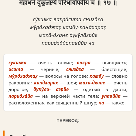
महाधने दुकूलाग्र्ये परिधायोपवीय च ॥ १७ ॥
сӯкшма-вакра̄сита-снигдха
мӯрдхаджах̣ камбу-кандхарах̣
маха̄-дхане дукӯла̄грйе
паридха̄йопавӣйа ча
сӯкшма
— очень тонкие;
вакра
— вьющиеся;
асита
— черные;
снигдха
— блестящие;
мӯрдхаджах̣
— волосы на голове;
камбу
— словно
раковина;
кандхарах̣
— шея;
маха̄-дхане
— очень
дорогое;
дукӯла- агрйе
— одетый в дхоти;
паридха̄йа
— на верхней части тела;
упавӣйа
—
расположенная, как священный шнур;
ча
— также.
ПЕРЕВОД: