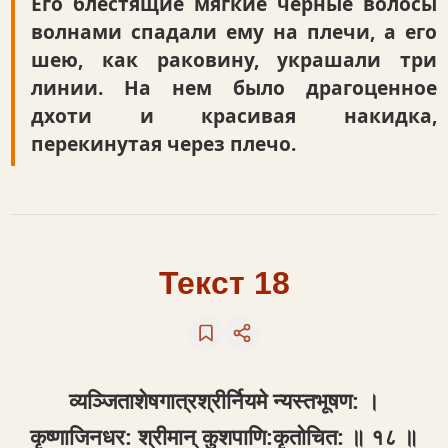
Его блестящие мягкие черные волосы
волнами спадали ему на плечи, а его
шею, как раковину, украшали три
линии. На нем было драгоценное
дхоти и красивая накидка,
перекинутая через плечо.
Текст 18
व्यञ्जिताशेषगात्रश्रीर्नियमे न्यस्तभूषण: ।
कृष्णाजिनधर: श्रीमान् कुशपाणि:कृतोचित: ॥ १८ ॥