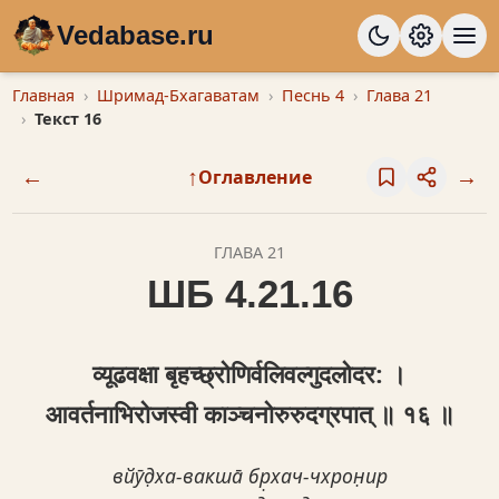
Vedabase.ru
Главная
Шримад-Бхагаватам
Песнь 4
Глава 21
Текст 16
←
↑
→
Оглавление
ГЛАВА 21
ШБ 4.21.16
व्यूढवक्षा बृहच्छ्रोणिर्वलिवल्गुदलोदर: ।
आवर्तनाभिरोजस्वी काञ्चनोरुरुदग्रपात् ॥ १६ ॥
вйӯд̣ха-вакша̄ бр̣хач-чхрон̣ир