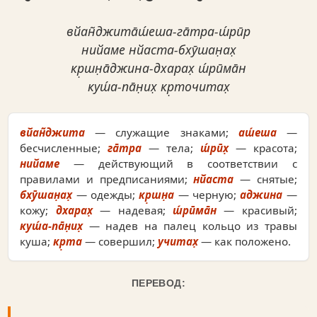
вйан̃джита̄ш́еша-га̄тра-ш́рӣр
нийаме нйаста-бхӯшан̣ах̣
кр̣шн̣а̄джина-дхарах̣ ш́рӣма̄н
куш́а-па̄н̣их̣ кр̣точитах̣
вйан̃джита
— служащие знаками;
аш́еша
—
бесчисленные;
га̄тра
— тела;
ш́рӣх̣
— красота;
нийаме
— действующий в соответствии с
правилами и предписаниями;
нйаста
— снятые;
бхӯшан̣ах̣
— одежды;
кр̣шн̣а
— черную;
аджина
—
кожу;
дхарах̣
— надевая;
ш́рӣма̄н
— красивый;
куш́а-па̄н̣их̣
— надев на палец кольцо из травы
куша;
кр̣та
— совершил;
учитах̣
— как положено.
ПЕРЕВОД: