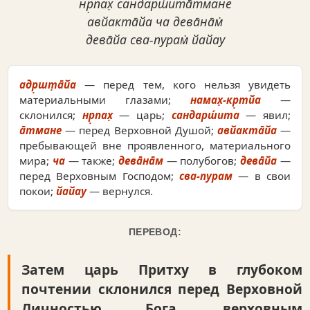
нр̣пах̣ сандарш́ита̄тмане
авйакта̄йа ча дева̄на̄м̇
дева̄йа сва-пурам̇ йайау
адр̣шт̣а̄йа
— перед тем, кого нельзя увидеть
материальными глазами;
намах̣-кр̣тйа
—
склонился;
нр̣пах̣
— царь;
сандарш́ита
— явил;
а̄тмане
— перед Верховной Душой;
авйакта̄йа
—
пребывающей вне проявленного, материального
мира;
ча
— также;
дева̄на̄м
— полубогов;
дева̄йа
—
перед Верховным Господом;
сва-пурам
— в свои
покои;
йайау
— вернулся.
ПЕРЕВОД:
Затем царь Притху в глубоком
почтении склонился перед Верховной
Личностью Бога, верховным