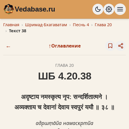
Vedabase.ru
Главная
Шримад-Бхагаватам
Песнь 4
Глава 20
Текст 38
←
↑
Оглавление
ГЛАВА 20
ШБ 4.20.38
अद‍ृष्टाय नमस्कृत्य नृप: सन्दर्शितात्मने ।
अव्यक्ताय च देवानां देवाय स्वपुरं ययौ ॥ ३८ ॥
адр̣шт̣а̄йа намаскр̣тйа