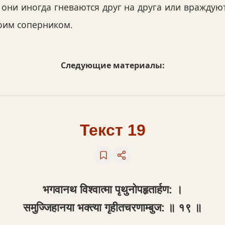
они иногда гневаются друг на друга или враждуют
воим соперником.
Следующие материалы:
Текст 19
भगवानथ विश्वात्मा पृथुनोपहृतार्हण: ।
समुज्जिहानया भक्त्या गृहीतचरणाम्बुज: ॥ १९ ॥