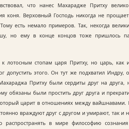
вствовал, что нанес Махарадже Притху велико
ия коня. Верховный Господь никогда не прощает 
Тому есть немало примеров. Так, некогда вели
шу, но ему в конце концов тоже пришлось па
 к лотосным стопам царя Притху, но царь, как
 допустить этого. Он тут же подхватил Индру, 
Махараджа Притху были сердиты друг на друга,
ому обязаны были простить друг друга и прекрат
 который царит в отношениях между вайшнавами. 
тоянно враждуют друг с другом и умирают, так и н
но распространять в мире философию сознани