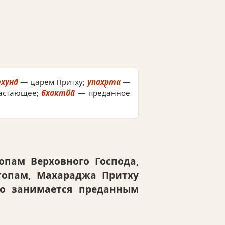
хуна̄
— царем Притху;
упахр̣та
—
астающее;
бхактйа̄
— преданное
пам Верховного Господа,
топам, Махараджа Притху
то занимается преданным