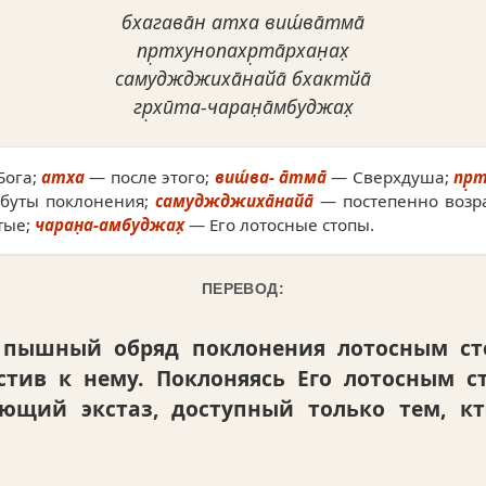
бхагава̄н атха виш́ва̄тма̄
пр̣тхунопахр̣та̄рхан̣ах̣
самуджджиха̄найа̄ бхактйа̄
гр̣хӣта-чаран̣а̄мбуджах̣
Бога;
атха
— после этого;
виш́ва- а̄тма̄
— Сверхдуша;
пр̣т
буты поклонения;
самуджджиха̄найа̄
— постепенно возр
тые;
чаран̣а-амбуджах̣
— Его лотосные стопы.
ПЕРЕВОД:
 пышный обряд поклонения лотосным сто
тив к нему. Поклоняясь Его лотосным с
ающий экстаз, доступный только тем, к