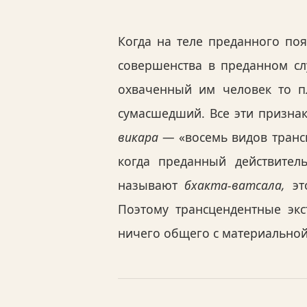
Когда на теле преданного поя
совершенства в преданном сл
охваченный им человек то пл
сумасшедший. Все эти призна
викара
— «восемь видов трансц
когда преданный действитель
называют
бхакта-ватсала,
это
Поэтому трансцендентные эк
ничего общего с материальной