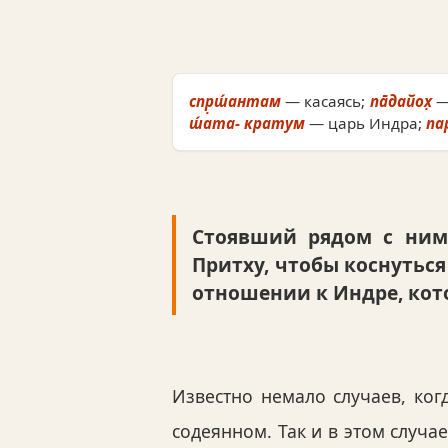
спр̣ш́антам
— касаясь;
па̄дайох̣
—
ш́ата- кратум
— царь Индра;
па
Стоявший рядом с ним
Притху, чтобы коснутьс
отношении к Индре, кото
Известно немало случаев, ко
содеянном. Так и в этом случа