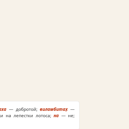
аха
— добротой;
виламбитах̣
—
жи на лепестки лотоса;
на
— не;