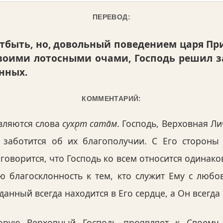
ПЕРЕВОД:
тбыть, но, довольный поведением царя Прит
воими лотосными очами, Господь решил за
нных.
КОММЕНТАРИЙ:
вляются слова
сухр̣т сата̄м
. Господь, Верховная Л
заботится об их благополучии. С Его стороны
» говорится, что Господь ко всем относится одинак
ю благосклонность к тем, кто служит Ему с любо
данный всегда находится в Его сердце, а Он всегда
торую Верховный Господь проявляет к Своему