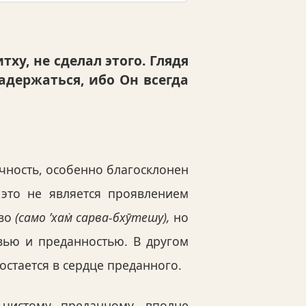
ху, не сделал этого. Глядя
держаться, ибо Он всегда
ичность, особенно благосклонен
 это не является проявлением
ово
(само ’хам̇ сарва-бхӯтешу),
но
вью и преданностью. В другом
 остается в сердце преданного.
 чистому преданному, вполне