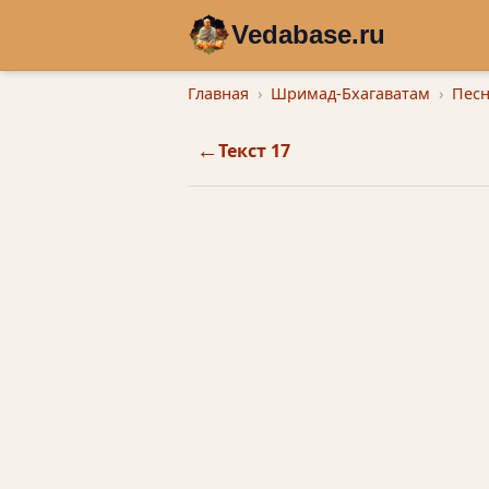
Vedabase.ru
Главная
Шримад-Бхагаватам
Песн
←
Текст 17