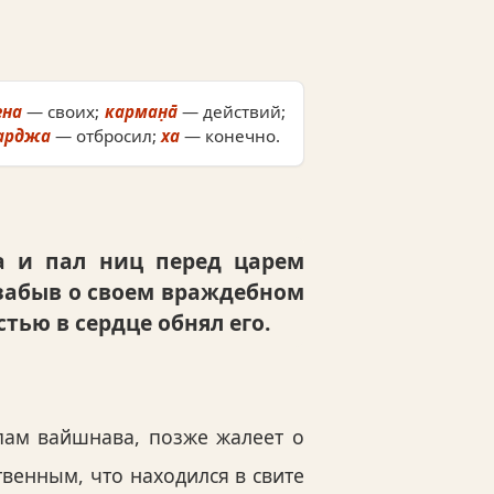
ена
— своих;
карман̣а̄
— действий;
арджа
— отбросил;
ха
— конечно.
а и пал ниц перед царем
 забыв о своем враждебном
тью в сердце обнял его.
пам вайшнава, позже жалеет о
твенным, что находился в свите