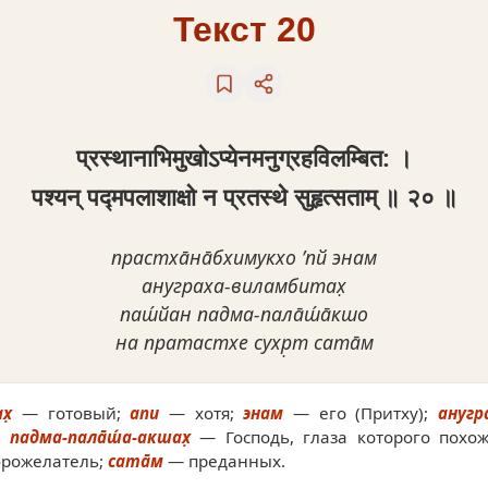
Текст 20
प्रस्थानाभिमुखोऽप्येनमनुग्रहविलम्बित: ।
पश्यन् पद्मपलाशाक्षो न प्रतस्थे सुहृत्सताम् ॥ २० ॥
прастха̄на̄бхимукхо ’пй энам
ануграха-виламбитах̣
паш́йан падма-пала̄ш́а̄кшо
на пратастхе сухр̣т сата̄м
х̣
— готовый;
апи
— хотя;
энам
— его (Притху);
анугр
;
падма-пала̄ш́а-акшах̣
— Господь, глаза которого похо
рожелатель;
сата̄м
— преданных.