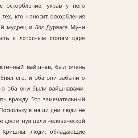
е оскорбление, украв у него
тех, кто наносит оскорбления
кий мудрец и
йог
Дурваса Муни
сть к лотосным стопам царя
 истинный вайшнав, был очень
обнял его, и оба они забыли о
 но оба они были вайшнавами,
ить вражду. Это замечательный
Поскольку в наши дни люди не
е достигнув цели человеческой
я Кришны: люди, обладающие