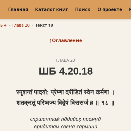
Главная
Каталог книг
Поиск
О проекте
ь 4
Глава 20
Текст 18
↑
Оглавление
ГЛАВА 20
ШБ 4.20.18
स्पृशन्तं पादयो: प्रेम्णा व्रीडितं स्वेन कर्मणा ।
शतक्रतुं परिष्वज्य विद्वेषं विससर्ज ह ॥ १८ ॥
спр̣ш́антам̇ па̄дайох̣ премн̣а̄
врӣд̣итам̇ свена карман̣а̄