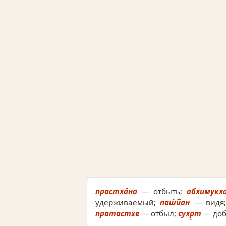
прастха̄на
— отбыть;
абхимукха
удерживаемый;
паш́йан
— видя
пратастхе
— отбыл;
сухр̣т
— доб