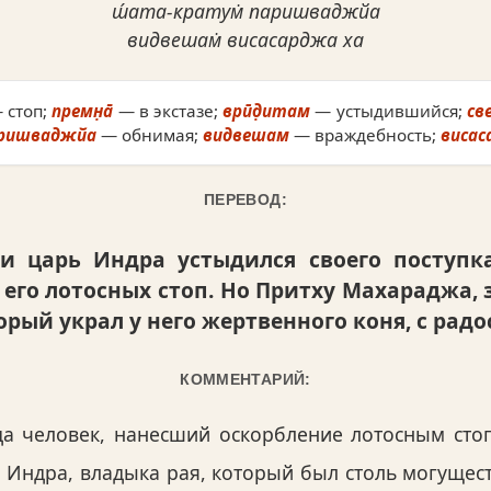
ш́ата-кратум̇ паришваджйа
видвешам̇ висасарджа ха
 стоп;
премн̣а̄
— в экстазе;
врӣд̣итам
— устыдившийся;
св
ришваджйа
— обнимая;
видвешам
— враждебность;
висас
ПЕРЕВОД:
и царь Индра устыдился своего поступк
я его лотосных стоп. Но Притху Махараджа,
рый украл у него жертвенного коня, с радос
КОММЕНТАРИЙ:
гда человек, нанесший оскорбление лотосным сто
е Индра, владыка рая, который был столь могущес