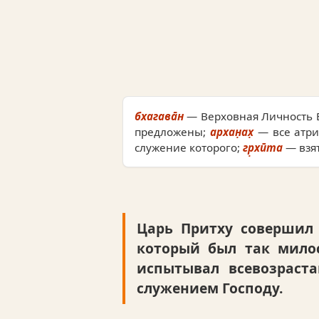
бхагава̄н
— Верховная Личность 
предложены;
архан̣ах̣
— все атри
служение которого;
гр̣хӣта
— взя
Царь Притху совершил
который был так милос
испытывал всевозраст
служением Господу.