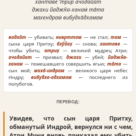
хантаве ’трир ачодайат
джахи йаджн̃а-ханам̇ та̄та
махендрам̇ вибудха̄дхамам
вадха̄т
— убивать;
нивр̣ттам
— не стал;
там
—
сына царя Притху;
бхӯйах̣
— снова;
хантаве
—
чтобы убить;
атрих̣
— великий мудрец Атри;
ачодайат
— призвал;
джахи
— убей;
йаджн̃а-
ханам
— помешавшего совершить ягью;
та̄та
—
сын мой;
маха̄-индрам
— великого царя небес
Индру;
вибудха-адхамам
— последнего из
полубогов.
ПЕРЕВОД:
Увидев, что сын царя Притху,
обманутый Индрой, вернулся ни с чем,
Атри Муни вновь приказал ему убить