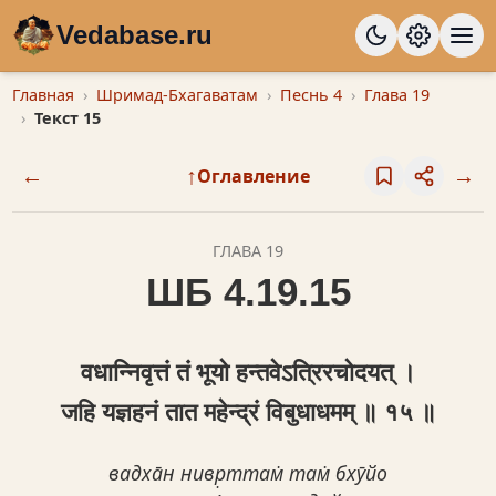
Vedabase.ru
Главная
Шримад-Бхагаватам
Песнь 4
Глава 19
Текст 15
←
↑
→
Оглавление
ГЛАВА 19
ШБ 4.19.15
वधान्निवृत्तं तं भूयो हन्तवेऽत्रिरचोदयत् ।
जहि यज्ञहनं तात महेन्द्रं विबुधाधमम् ॥ १५ ॥
вадха̄н нивр̣ттам̇ там̇ бхӯйо