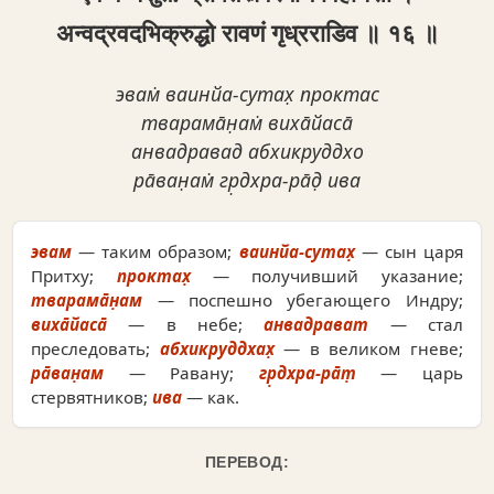
अन्वद्रवदभिक्रुद्धो रावणं गृध्रराडिव ॥ १६ ॥
эвам̇ ваинйа-сутах̣ проктас
тварама̄н̣ам̇ виха̄йаса̄
анвадравад абхикруддхо
ра̄ван̣ам̇ гр̣дхра-ра̄д̣ ива
эвам
— таким образом;
ваинйа-сутах̣
— сын царя
Притху;
проктах̣
— получивший указание;
тварама̄н̣ам
— поспешно убегающего Индру;
виха̄йаса̄
— в небе;
анвадрават
— стал
преследовать;
абхикруддхах̣
— в великом гневе;
ра̄ван̣ам
— Равану;
гр̣дхра-ра̄т̣
— царь
стервятников;
ива
— как.
ПЕРЕВОД: