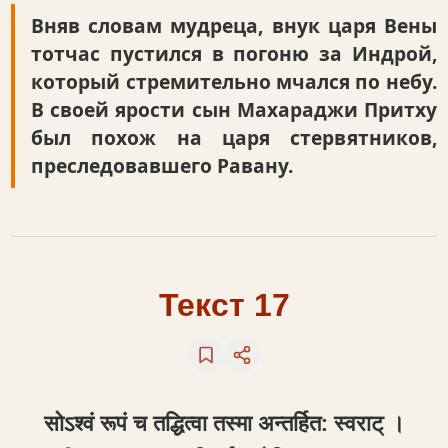
Вняв словам мудреца, внук царя Вены
тотчас пустился в погоню за Индрой,
который стремительно мчался по небу.
В своей ярости сын Махараджи Притху
был похож на царя стервятников,
преследовавшего Равану.
Текст 17
सोऽश्वं रूपं च तद्धित्वा तस्मा अन्तर्हित: स्वराट् ।