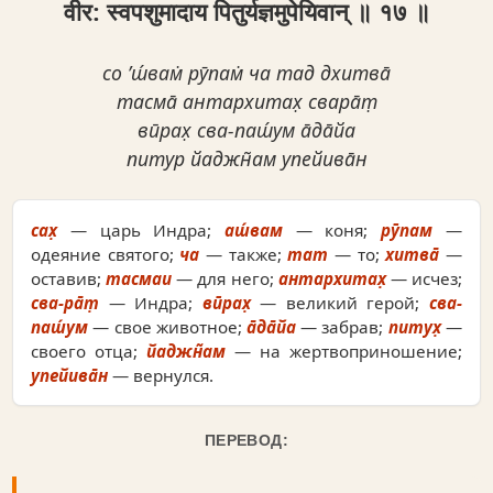
वीर: स्वपशुमादाय पितुर्यज्ञमुपेयिवान् ॥ १७ ॥
со ’ш́вам̇ рӯпам̇ ча тад дхитва̄
тасма̄ антархитах̣ свара̄т̣
вӣрах̣ сва-паш́ум а̄да̄йа
питур йаджн̃ам упейива̄н
сах̣
— царь Индра;
аш́вам
— коня;
рӯпам
—
одеяние святого;
ча
— также;
тат
— то;
хитва̄
—
оставив;
тасмаи
— для него;
антархитах̣
— исчез;
сва-ра̄т̣
— Индра;
вӣрах̣
— великий герой;
сва-
паш́ум
— свое животное;
а̄да̄йа
— забрав;
питух̣
—
своего отца;
йаджн̃ам
— на жертвоприношение;
упейива̄н
— вернулся.
ПЕРЕВОД: