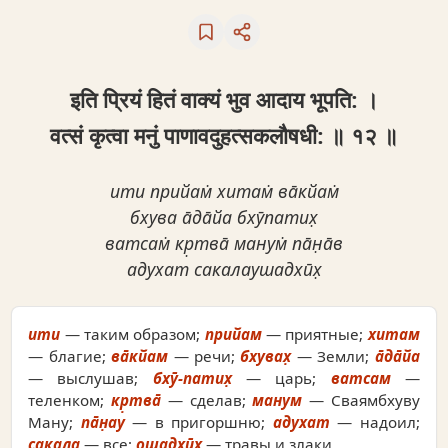
इति प्रियं हितं वाक्यं भुव आदाय भूपति: ।
वत्सं कृत्वा मनुं पाणावदुहत्सकलौषधी: ॥ १२ ॥
ити прийам̇ хитам̇ ва̄кйам̇
бхува а̄да̄йа бхӯпатих̣
ватсам̇ кр̣тва̄ манум̇ па̄н̣а̄в
адухат сакалаушадхӣх̣
ити
— таким образом;
прийам
— приятные;
хитам
— благие;
ва̄кйам
— речи;
бхувах̣
— Земли;
а̄да̄йа
— выслушав;
бхӯ-патих̣
— царь;
ватсам
—
теленком;
кр̣тва̄
— сделав;
манум
— Сваямбхуву
Ману;
па̄н̣ау
— в пригоршню;
адухат
— надоил;
сакала
— все;
ошадхӣх̣
— травы и злаки.