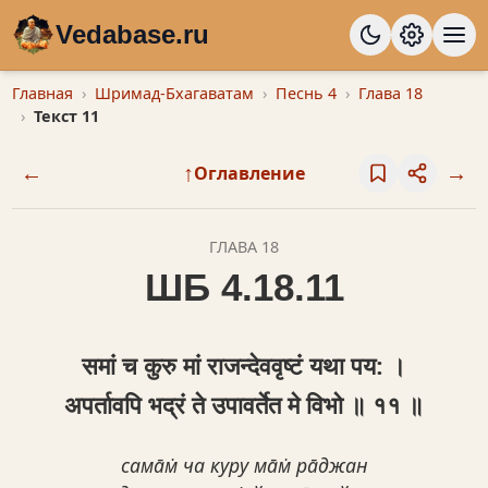
Vedabase.ru
Главная
Шримад-Бхагаватам
Песнь 4
Глава 18
Текст 11
←
↑
→
Оглавление
ГЛАВА 18
ШБ 4.18.11
समां च कुरु मां राजन्देववृष्टं यथा पय: ।
अपर्तावपि भद्रं ते उपावर्तेत मे विभो ॥ ११ ॥
сама̄м̇ ча куру ма̄м̇ ра̄джан