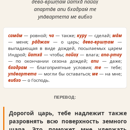
дева-вр̣шт̣ам̇ йатха̄ пайах̣
апарта̄в апи бхадрам̇ те
упа̄вартета ме вибхо
сама̄м
— ровной;
ча
— также;
куру
— сделай;
ма̄м
— меня;
ра̄джан
— о царь;
дева-вр̣шт̣ам
—
выпадающая в виде дождей, посылаемых царем
Индрой;
йатха̄
— чтобы;
пайах̣
— влага;
апа-р̣тау
— по окончании сезона дождей;
апи
— даже;
бхадрам
— благоприятные условия;
те
— тебе;
упа̄вартета
— могли бы оставаться;
ме
— на мне;
вибхо
— о Господь.
ПЕРЕВОД:
Дорогой царь, тебе надлежит также
разровнять всю поверхность земного
шара. Это поможет мне удержать