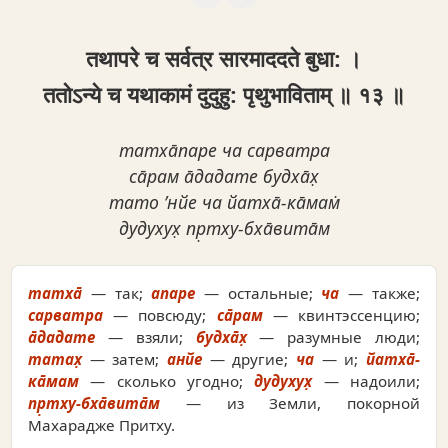
तथापरे च सर्वत्र सारमाददते बुधा: ।
ततोऽन्ये च यथाकामं दुदुहु: पृथुभाविताम् ॥ १३ ॥
татха̄паре ча сарватра
са̄рам а̄дадате будха̄х̣
тато ’нйе ча йатха̄-ка̄мам̇
дудухух̣ пр̣тху-бха̄вита̄м
татха̄
— так;
апаре
— остальные;
ча
— также;
сарватра
— повсюду;
са̄рам
— квинтэссенцию;
а̄дадате
— взяли;
будха̄х̣
— разумные люди;
татах̣
— затем;
анйе
— другие;
ча
— и;
йатха̄-
ка̄мам
— сколько угодно;
дудухух̣
— надоили;
пр̣тху-бха̄вита̄м
— из Земли, покорной
Махарадже Притху.