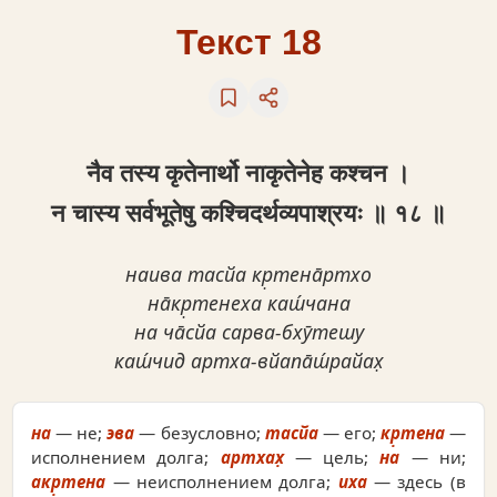
Текст 18
नैव तस्य कृतेनार्थो नाकृतेनेह कश्चन ।
न चास्य सर्वभूतेषु कश्चिदर्थव्यपाश्रयः ॥ १८ ॥
наива тасйа кр̣тена̄ртхо
на̄кр̣тенеха каш́чана
на ча̄сйа сарва-бхӯтешу
каш́чид артха-вйапа̄ш́райах̣
на
— не;
эва
— безусловно;
тасйа
— его;
кр̣тена
—
исполнением долга;
артхах̣
— цель;
на
— ни;
акр̣тена
— неисполнением долга;
иха
— здесь (в