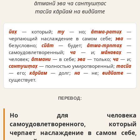
а̄тманй эва ча сантушт̣ас
тасйа ка̄рйам̇ на видйате
йах̣
— который;
ту
— но;
а̄тма-ратих̣
—
черпающий наслаждение в самом себе;
эва
—
безусловно;
сйа̄т
— будет;
а̄тма-тр̣птах̣
—
самоудовлетворенный;
ча
— и;
ма̄навах̣
—
человек;
а̄тмани
— в себе;
эва
— только;
ча
— и;
сантушт̣ах̣
— полностью умиротворенный;
тасйа
— его;
ка̄рйам
— долг;
на
— не;
видйате
—
существует.
ПЕРЕВОД:
Но для человека
самоудовлетворенного, который
черпает наслаждение в самом себе,