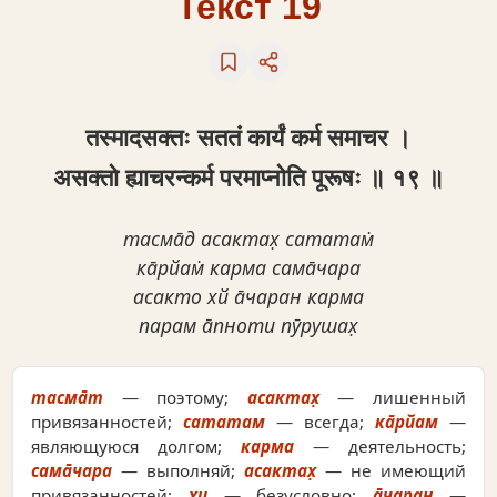
Текст 19
तस्मादसक्तः सततं कार्यं कर्म समाचर ।
असक्तो ह्याचरन्कर्म परमाप्‍नोति पूरूषः ॥ १९ ॥
тасма̄д асактах̣ сататам̇
ка̄рйам̇ карма сама̄чара
асакто хй а̄чаран карма
парам а̄пноти пӯрушах̣
тасма̄т
— поэтому;
асактах̣
— лишенный
привязанностей;
сататам
— всегда;
ка̄рйам
—
являющуюся долгом;
карма
— деятельность;
сама̄чара
— выполняй;
асактах̣
— не имеющий
привязанностей;
хи
— безусловно;
а̄чаран
—