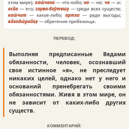
этом мире);
каш́чана
— что-либо;
на
— не;
ча
— и;
асйа
— его;
сарва-бхӯтешу
— среди всех существ;
каш́чит
— какое-либо;
артха
— ради выгоды;
вйапа̄ш́райах̣
— обретение прибежища.
ПЕРЕВОД:
Выполняя предписанные Ведами
обязанности, человек, осознавший
свое истинное «я», не преследует
никаких целей, однако нет у него и
оснований пренебрегать своими
обязанностями. Живя в этом мире, он
не зависит от каких-либо других
существ.
КОММЕНТАРИЙ: