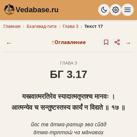
Vedabase.ru
Главная
Бхагавад-гита
Глава 3
Текст 17
←
↑
→
Оглавление
ГЛАВА 3
БГ 3.17
यस्त्वात्मरतिरेव स्यादात्मतृप्त‍श्च मानवः ।
आत्मन्येव च सन्तुष्टस्तस्य कार्यं न विद्यते ॥ १७ ॥
йас тв а̄тма-ратир эва сйа̄д
а̄тма-тр̣пташ́ ча ма̄навах̣